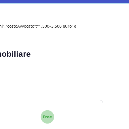
i","costoAvvocato":"1.500–3.500 euro"}}
mobiliare