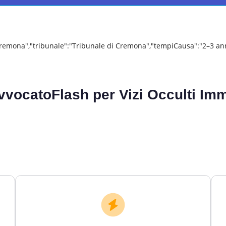
remona","tribunale":"Tribunale di Cremona","tempiCausa":"2–3 ann
vvocatoFlash per
Vizi Occulti Im