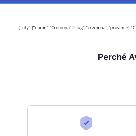
{"city":{"name":"Cremona","slug":"cremona","province":"C
Perché A