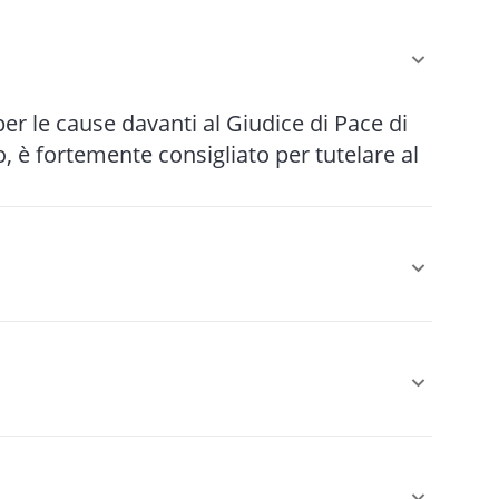
 per le cause davanti al Giudice di Pace di
 è fortemente consigliato per tutelare al
r le cause più semplici fino a 5-10 anni
le (mediazione, negoziazione assistita)
 È obbligatoria come condizione di
sarcimento danni da circolazione stradale,