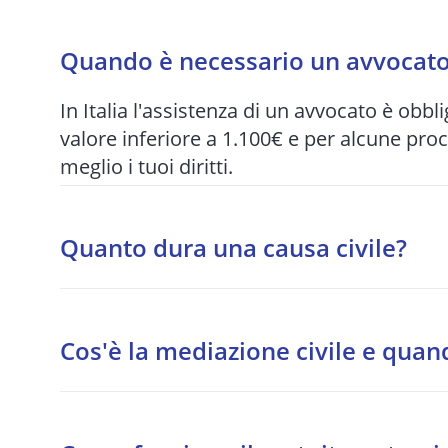
Quando è necessario un avvocato 
In Italia l'assistenza di un avvocato è obbli
valore inferiore a 1.100€ e per alcune pro
meglio i tuoi diritti.
Quanto dura una causa civile?
I tempi variano enormemente in base al tri
per quelle più articolate. Per questo motiv
Cos'è la mediazione civile e quan
quando possibile.
La mediazione è un tentativo di accordo s
procedibilità per alcune materie: condomini