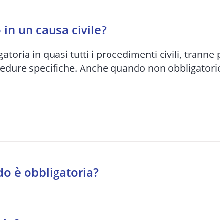
in un causa civile?
gatoria in quasi tutti i procedimenti civili, tranne
cedure specifiche. Anche quando non obbligatorio,
bunale e alla complessità del caso: da 1-2 anni pe
o si preferisce spesso una soluzione stragiudizia
do è obbligatoria?
tragiudiziale davanti a un organismo accreditato.
o, diritti reali, eredità, locazione, comodato, ri