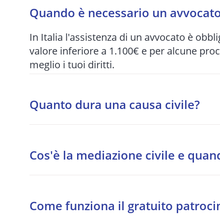
Quando è necessario un avvocato 
In Italia l'assistenza di un avvocato è obbli
valore inferiore a 1.100€ e per alcune pro
meglio i tuoi diritti.
Quanto dura una causa civile?
I tempi variano enormemente in base al tri
per quelle più articolate. Per questo motiv
Cos'è la mediazione civile e quan
quando possibile.
La mediazione è un tentativo di accordo s
procedibilità per alcune materie: condomini
Come funziona il gratuito patroci
responsabilità medica, bancario.