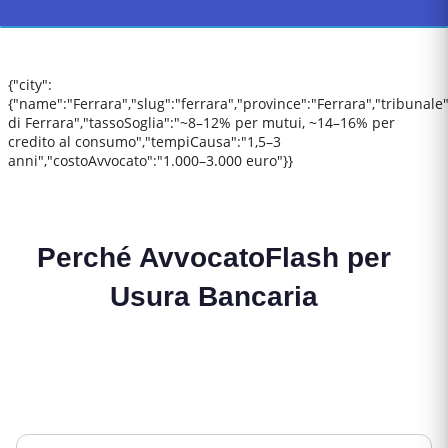
{"city":
{"name":"Ferrara","slug":"ferrara","province":"Ferrara","tribunale
di Ferrara","tassoSoglia":"~8–12% per mutui, ~14–16% per
credito al consumo","tempiCausa":"1,5–3
anni","costoAvvocato":"1.000–3.000 euro"}}
Perché AvvocatoFlash per
Usura Bancaria