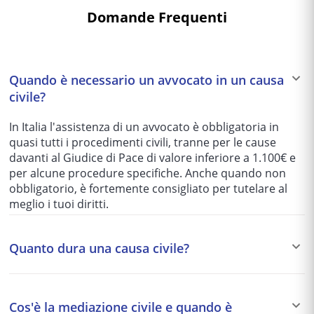
Domande Frequenti
Quando è necessario un avvocato in un causa
civile?
In Italia l'assistenza di un avvocato è obbligatoria in
quasi tutti i procedimenti civili, tranne per le cause
davanti al Giudice di Pace di valore inferiore a 1.100€ e
per alcune procedure specifiche. Anche quando non
obbligatorio, è fortemente consigliato per tutelare al
meglio i tuoi diritti.
Quanto dura una causa civile?
I tempi variano enormemente in base al tribunale e alla
complessità del caso: da 1-2 anni per le cause più
Cos'è la mediazione civile e quando è
semplici fino a 5-10 anni per quelle più articolate. Per