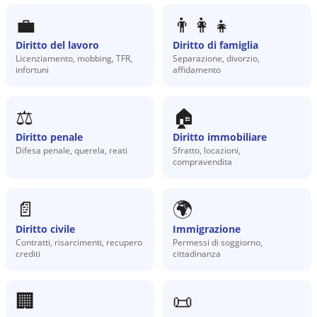
💼
👨‍👩‍👧
Diritto del lavoro
Diritto di famiglia
Licenziamento, mobbing, TFR,
Separazione, divorzio,
infortuni
affidamento
⚖️
🏠
Diritto penale
Diritto immobiliare
Difesa penale, querela, reati
Sfratto, locazioni,
compravendita
📄
🌍
Diritto civile
Immigrazione
Contratti, risarcimenti, recupero
Permessi di soggiorno,
crediti
cittadinanza
🏢
📜