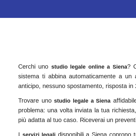
Cerchi uno
? C
studio legale online a
Siena
sistema ti abbina automaticamente a un a
anticipo, nessuno spostamento, risposta in 
Trovare uno
affidabi
studio legale a
Siena
problema: una volta inviata la tua richiesta,
più adatta al tuo caso. Riceverai un preven
I
disponibili a
Siena
coprono tutt
servizi legali