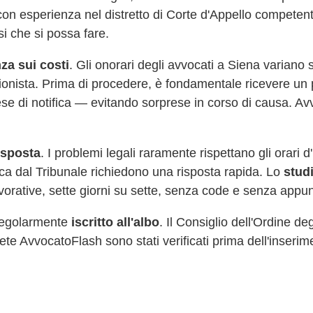
on esperienza nel distretto di Corte d'Appello competen
si che si possa fare.
za sui costi
. Gli onorari degli avvocati a
Siena
variano s
sionista. Prima di procedere, è fondamentale ricevere un 
ese di notifica — evitando sorprese in corso di causa. Av
risposta
. I problemi legali raramente rispettano gli orari 
fica dal Tribunale richiedono una risposta rapida. Lo
stud
vorative, sette giorni su sette, senza code e senza appu
 regolarmente
iscritto all'albo
. Il Consiglio dell'Ordine de
la rete AvvocatoFlash sono stati verificati prima dell'inserim