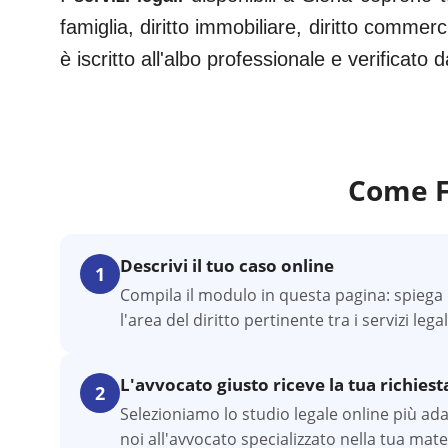
famiglia, diritto immobiliare, diritto commerc
è iscritto all'albo professionale e verificato
Come F
Descrivi il tuo caso online
1
Compila il modulo in questa pagina: spiega l
l'area del diritto pertinente tra i servizi lega
L'avvocato giusto riceve la tua richiest
2
Selezioniamo lo studio legale online più adatt
noi all'avvocato specializzato nella tua mate