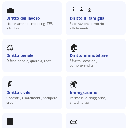
💼
👨‍👩‍👧
Diritto del lavoro
Diritto di famiglia
Licenziamento, mobbing, TFR,
Separazione, divorzio,
infortuni
affidamento
⚖️
🏠
Diritto penale
Diritto immobiliare
Difesa penale, querela, reati
Sfratto, locazioni,
compravendita
📄
🌍
Diritto civile
Immigrazione
Contratti, risarcimenti, recupero
Permessi di soggiorno,
crediti
cittadinanza
🏢
📜