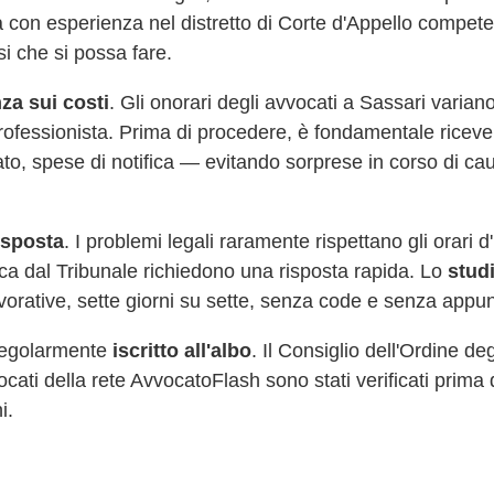
 con esperienza nel distretto di Corte d'Appello compet
si che si possa fare.
za sui costi
. Gli onorari degli avvocati a
Sassari
variano
professionista. Prima di procedere, è fondamentale riceve
cato, spese di notifica — evitando sorprese in corso di 
risposta
. I problemi legali raramente rispettano gli orari 
fica dal Tribunale richiedono una risposta rapida. Lo
stud
vorative, sette giorni su sette, senza code e senza appu
 regolarmente
iscritto all'albo
. Il Consiglio dell'Ordine de
vvocati della rete AvvocatoFlash sono stati verificati prima 
i.