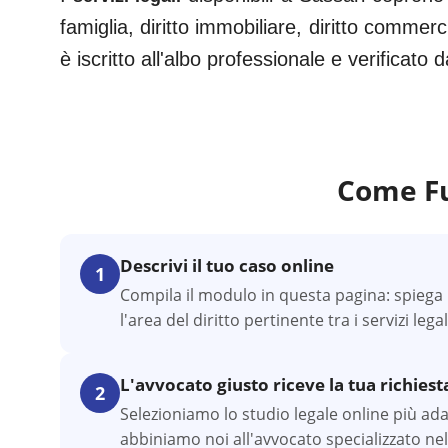
famiglia, diritto immobiliare, diritto commerc
è iscritto all'albo professionale e verificato
Come Fu
Descrivi il tuo caso online
1
Compila il modulo in questa pagina: spiega l
l'area del diritto pertinente tra i servizi lega
L'avvocato giusto riceve la tua richiest
2
Selezioniamo lo studio legale online più adatt
abbiniamo noi all'avvocato specializzato nel