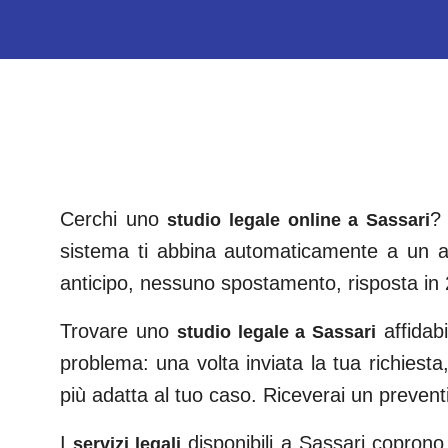
Cerchi uno
? 
studio legale online a
Sassari
sistema ti abbina automaticamente a un av
anticipo, nessuno spostamento, risposta in 
Trovare uno
affidab
studio legale a
Sassari
problema: una volta inviata la tua richiesta,
più adatta al tuo caso. Riceverai un preven
I
disponibili a
Sassari
coprono tu
servizi legali