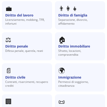
💼
👨‍👩‍👧
Diritto del lavoro
Diritto di famiglia
Licenziamento, mobbing, TFR,
Separazione, divorzio,
infortuni
affidamento
⚖️
🏠
Diritto penale
Diritto immobiliare
Difesa penale, querela, reati
Sfratto, locazioni,
compravendita
📄
🌍
Diritto civile
Immigrazione
Contratti, risarcimenti, recupero
Permessi di soggiorno,
crediti
cittadinanza
🏢
📜