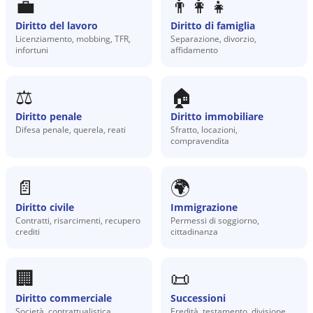
💼
👨‍👩‍👧
Diritto del lavoro
Diritto di famiglia
Licenziamento, mobbing, TFR,
Separazione, divorzio,
infortuni
affidamento
⚖️
🏠
Diritto penale
Diritto immobiliare
Difesa penale, querela, reati
Sfratto, locazioni,
compravendita
📄
🌍
Diritto civile
Immigrazione
Contratti, risarcimenti, recupero
Permessi di soggiorno,
crediti
cittadinanza
🏢
📜
Diritto commerciale
Successioni
Società, contrattualistica,
Eredità, testamento, divisione