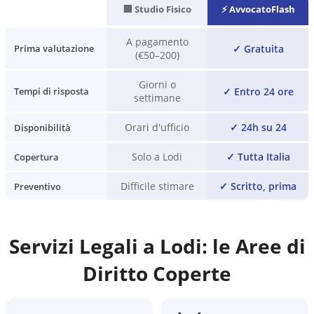
🏢 Studio Fisico
⚡ AvvocatoFlash
A pagamento
✓
Gratuita
Prima valutazione
(€50–200)
Giorni o
✓
Entro 24 ore
Tempi di risposta
settimane
Orari d'ufficio
✓
24h su 24
Disponibilità
Solo a Lodi
✓
Tutta Italia
Copertura
Difficile stimare
✓
Scritto, prima
Preventivo
Servizi Legali a
Lodi
: le Aree di
Diritto Coperte