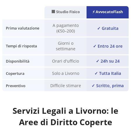
🏢 Studio Fisico
⚡ AvvocatoFlash
A pagamento
✓
Gratuita
Prima valutazione
(€50–200)
Giorni o
✓
Entro 24 ore
Tempi di risposta
settimane
Orari d'ufficio
✓
24h su 24
Disponibilità
Solo a Livorno
✓
Tutta Italia
Copertura
Difficile stimare
✓
Scritto, prima
Preventivo
Servizi Legali a
Livorno
: le
Aree di Diritto Coperte