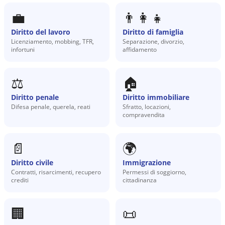
💼
👨‍👩‍👧
Diritto del lavoro
Diritto di famiglia
Licenziamento, mobbing, TFR,
Separazione, divorzio,
infortuni
affidamento
⚖️
🏠
Diritto penale
Diritto immobiliare
Difesa penale, querela, reati
Sfratto, locazioni,
compravendita
📄
🌍
Diritto civile
Immigrazione
Contratti, risarcimenti, recupero
Permessi di soggiorno,
crediti
cittadinanza
🏢
📜