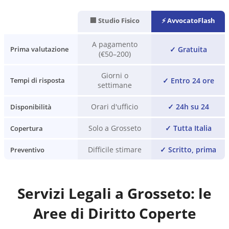
🏢 Studio Fisico
⚡ AvvocatoFlash
A pagamento
✓
Gratuita
Prima valutazione
(€50–200)
Giorni o
✓
Entro 24 ore
Tempi di risposta
settimane
Orari d'ufficio
✓
24h su 24
Disponibilità
Solo a Grosseto
✓
Tutta Italia
Copertura
Difficile stimare
✓
Scritto, prima
Preventivo
Servizi Legali a
Grosseto
: le
Aree di Diritto Coperte