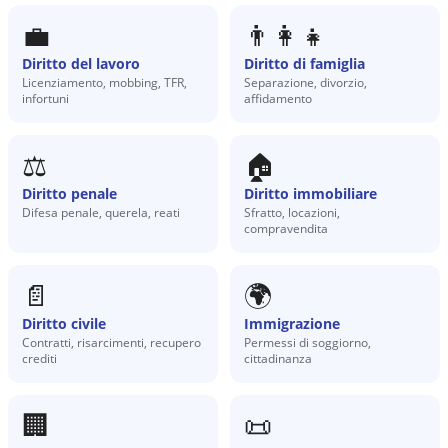
💼
👨‍👩‍👧
Diritto del lavoro
Diritto di famiglia
Licenziamento, mobbing, TFR,
Separazione, divorzio,
infortuni
affidamento
⚖️
🏠
Diritto penale
Diritto immobiliare
Difesa penale, querela, reati
Sfratto, locazioni,
compravendita
📄
🌍
Diritto civile
Immigrazione
Contratti, risarcimenti, recupero
Permessi di soggiorno,
crediti
cittadinanza
🏢
📜