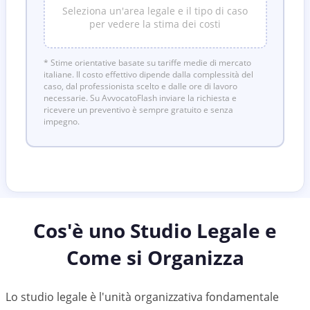
Seleziona un'area legale e il tipo di caso
per vedere la stima dei costi
* Stime orientative basate su tariffe medie di mercato
italiane. Il costo effettivo dipende dalla complessità del
caso, dal professionista scelto e dalle ore di lavoro
necessarie. Su AvvocatoFlash inviare la richiesta e
ricevere un preventivo è sempre gratuito e senza
impegno.
Cos'è uno Studio Legale e
Come si Organizza
Lo studio legale è l'unità organizzativa fondamentale