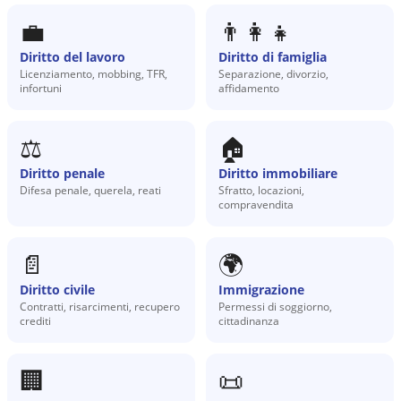
💼
👨‍👩‍👧
Diritto del lavoro
Diritto di famiglia
Licenziamento, mobbing, TFR,
Separazione, divorzio,
infortuni
affidamento
⚖️
🏠
Diritto penale
Diritto immobiliare
Difesa penale, querela, reati
Sfratto, locazioni,
compravendita
📄
🌍
Diritto civile
Immigrazione
Contratti, risarcimenti, recupero
Permessi di soggiorno,
crediti
cittadinanza
🏢
📜