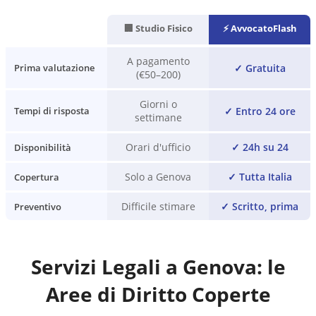
🏢 Studio Fisico
⚡ AvvocatoFlash
A pagamento
✓
Gratuita
Prima valutazione
(€50–200)
Giorni o
✓
Entro 24 ore
Tempi di risposta
settimane
Orari d'ufficio
✓
24h su 24
Disponibilità
Solo a Genova
✓
Tutta Italia
Copertura
Difficile stimare
✓
Scritto, prima
Preventivo
Servizi Legali a
Genova
: le
Aree di Diritto Coperte