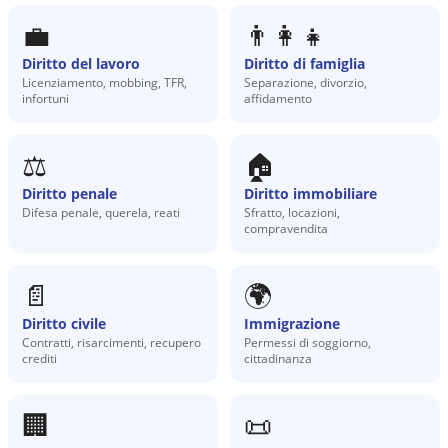
💼
👨‍👩‍👧
Diritto del lavoro
Diritto di famiglia
Licenziamento, mobbing, TFR,
Separazione, divorzio,
infortuni
affidamento
⚖️
🏠
Diritto penale
Diritto immobiliare
Difesa penale, querela, reati
Sfratto, locazioni,
compravendita
📄
🌍
Diritto civile
Immigrazione
Contratti, risarcimenti, recupero
Permessi di soggiorno,
crediti
cittadinanza
🏢
📜