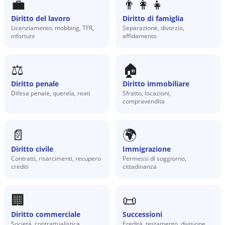
💼
👨‍👩‍👧
Diritto del lavoro
Diritto di famiglia
Licenziamento, mobbing, TFR,
Separazione, divorzio,
infortuni
affidamento
⚖️
🏠
Diritto penale
Diritto immobiliare
Difesa penale, querela, reati
Sfratto, locazioni,
compravendita
📄
🌍
Diritto civile
Immigrazione
Contratti, risarcimenti, recupero
Permessi di soggiorno,
crediti
cittadinanza
🏢
📜
Diritto commerciale
Successioni
Società, contrattualistica,
Eredità, testamento, divisione