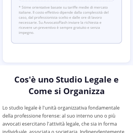
* Stime orientative basate su tariffe medie di mercato
italiane. Il costo effettivo dipende dalla complessità del
caso, dal professionista scelto e dalle ore di lavoro
necessarie. Su AvvocatoFlash inviare la richiesta e
ricevere un preventivo è sempre gratuito e senza
impegno.
Cos'è uno Studio Legale e
Come si Organizza
Lo studio legale è l'unità organizzativa fondamentale
della professione forense: al suo interno uno o più
avvocati esercitano l'attività legale, che sia in forma
individuale, associata o societaria. Indipendentemente