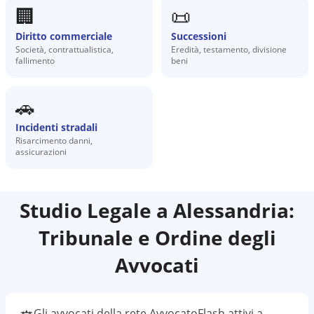
🏢
📜
Diritto commerciale
Successioni
Società, contrattualistica,
Eredità, testamento, divisione
fallimento
beni
🚗
Incidenti stradali
Risarcimento danni,
assicurazioni
Studio Legale a
Alessandria
:
Tribunale e Ordine degli
Avvocati
Gli avvocati della rete AvvocatoFlash attivi a