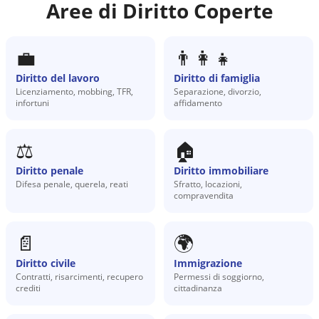
Aree di Diritto Coperte
💼
👨‍👩‍👧
Diritto del lavoro
Diritto di famiglia
Licenziamento, mobbing, TFR,
Separazione, divorzio,
infortuni
affidamento
⚖️
🏠
Diritto penale
Diritto immobiliare
Difesa penale, querela, reati
Sfratto, locazioni,
compravendita
📄
🌍
Diritto civile
Immigrazione
Contratti, risarcimenti, recupero
Permessi di soggiorno,
crediti
cittadinanza