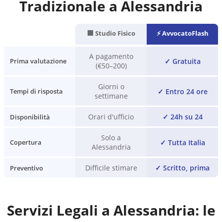
Tradizionale a
Alessandria
🏢 Studio Fisico
⚡ AvvocatoFlash
A pagamento
✓
Gratuita
Prima valutazione
(€50–200)
Giorni o
✓
Entro 24 ore
Tempi di risposta
settimane
Orari d'ufficio
✓
24h su 24
Disponibilità
Solo a
✓
Tutta Italia
Copertura
Alessandria
Difficile stimare
✓
Scritto, prima
Preventivo
Servizi Legali a
Alessandria
: le