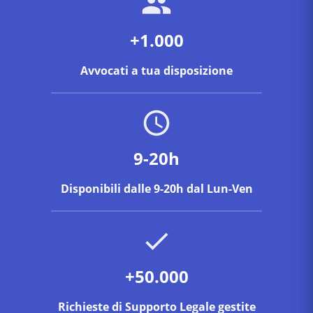
locatore è obbligato a versare al conduttore un
indennizzo (art. 3 co. 3 L. 431/1998). Un avvocato a
+1.000
Viterbo verifica la validità della disdetta e i presupposti
per l'azione.
Avvocati a tua disposizione
9-20h
Disponibili dalle 9-20h dal Lun-Ven
+50.000
Richieste di Supporto Legale gestite