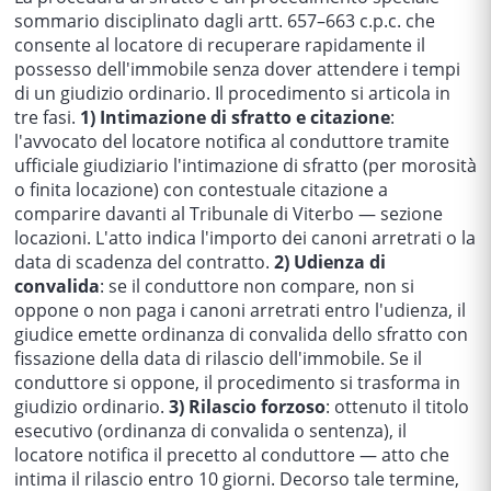
sommario disciplinato dagli artt. 657–663 c.p.c. che
consente al locatore di recuperare rapidamente il
possesso dell'immobile senza dover attendere i tempi
di un giudizio ordinario. Il procedimento si articola in
tre fasi.
1) Intimazione di sfratto e citazione
:
l'avvocato del locatore notifica al conduttore tramite
ufficiale giudiziario l'intimazione di sfratto (per morosità
o finita locazione) con contestuale citazione a
comparire davanti al Tribunale di Viterbo — sezione
locazioni. L'atto indica l'importo dei canoni arretrati o la
data di scadenza del contratto.
2) Udienza di
convalida
: se il conduttore non compare, non si
oppone o non paga i canoni arretrati entro l'udienza, il
giudice emette ordinanza di convalida dello sfratto con
fissazione della data di rilascio dell'immobile. Se il
conduttore si oppone, il procedimento si trasforma in
giudizio ordinario.
3) Rilascio forzoso
: ottenuto il titolo
esecutivo (ordinanza di convalida o sentenza), il
locatore notifica il precetto al conduttore — atto che
intima il rilascio entro 10 giorni. Decorso tale termine,