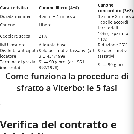
Canone
Caratteristica
Canone libero (4+4)
concordato (3+2)
Durata minima
4 anni + 4 rinnovo
3 anni + 2 rinnovo
Tabelle accordi
Canone
Libero
territoriali
10% (risparmio
Cedolare secca
21%
11%)
IMU locatore
Aliquota base
Riduzione 25%
Disdetta anticipata
Solo per motivi tassativi (art.
Solo per motivi
locatore
3 L. 431/1998)
tassativi
Termine di grazia
Sì — 90 giorni (art. 55 L.
Sì — 90 giorni
(morosità)
392/1978)
Come funziona la procedura di
sfratto a
Viterbo
: le 5 fasi
1
Verifica del contratto e