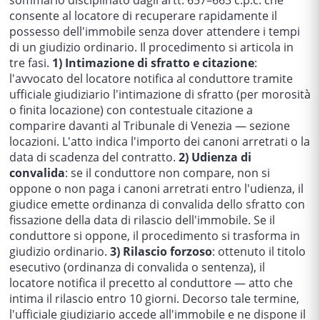
sommario disciplinato dagli artt. 657–663 c.p.c. che
consente al locatore di recuperare rapidamente il
possesso dell'immobile senza dover attendere i tempi
di un giudizio ordinario. Il procedimento si articola in
tre fasi.
1) Intimazione di sfratto e citazione
:
l'avvocato del locatore notifica al conduttore tramite
ufficiale giudiziario l'intimazione di sfratto (per morosità
o finita locazione) con contestuale citazione a
comparire davanti al Tribunale di Venezia — sezione
locazioni. L'atto indica l'importo dei canoni arretrati o la
data di scadenza del contratto.
2) Udienza di
convalida
: se il conduttore non compare, non si
oppone o non paga i canoni arretrati entro l'udienza, il
giudice emette ordinanza di convalida dello sfratto con
fissazione della data di rilascio dell'immobile. Se il
conduttore si oppone, il procedimento si trasforma in
giudizio ordinario.
3) Rilascio forzoso
: ottenuto il titolo
esecutivo (ordinanza di convalida o sentenza), il
locatore notifica il precetto al conduttore — atto che
intima il rilascio entro 10 giorni. Decorso tale termine,
l'ufficiale giudiziario accede all'immobile e ne dispone il