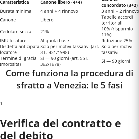
Caratteristica
Canone libero (4+4)
concordato (3+2)
Durata minima
4 anni + 4 rinnovo
3 anni + 2 rinnovo
Tabelle accordi
Canone
Libero
territoriali
10% (risparmio
Cedolare secca
21%
11%)
IMU locatore
Aliquota base
Riduzione 25%
Disdetta anticipata
Solo per motivi tassativi (art.
Solo per motivi
locatore
3 L. 431/1998)
tassativi
Termine di grazia
Sì — 90 giorni (art. 55 L.
Sì — 90 giorni
(morosità)
392/1978)
Come funziona la procedura di
sfratto a
Venezia
: le 5 fasi
1
Verifica del contratto e
del debito