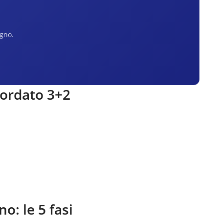
egno.
cordato 3+2
ino
: le 5 fasi