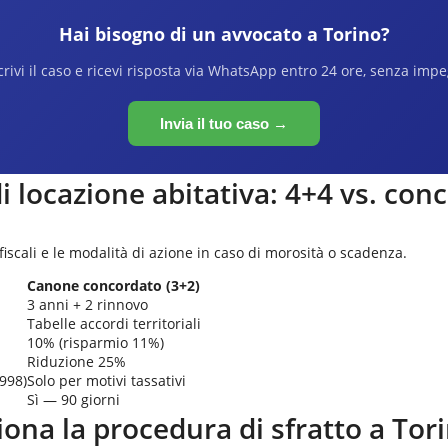
Hai bisogno di un avvocato a
Torino
?
rivi il caso e ricevi risposta via WhatsApp entro 24 ore, senza imp
Invia il tuo caso →
di locazione abitativa: 4+4 vs. con
 fiscali e le modalità di azione in caso di morosità o scadenza.
Canone concordato (3+2)
3 anni + 2 rinnovo
Tabelle accordi territoriali
10% (risparmio 11%)
Riduzione 25%
1998)
Solo per motivi tassativi
Sì — 90 giorni
ona la procedura di sfratto a
Tor