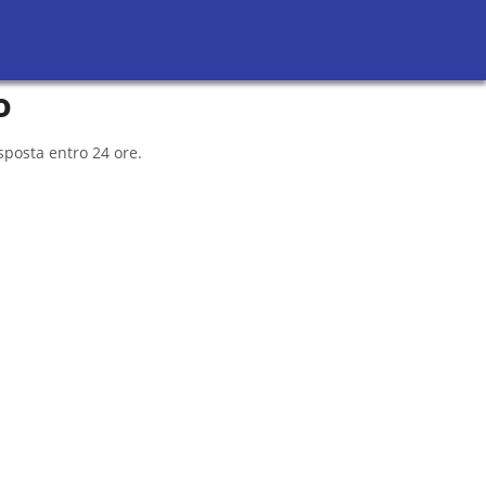
Richiedi Preventivi
Sei un avvocato?
o
sposta entro 24 ore.