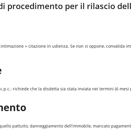
di procedimento per il rilascio de
 intimazione + citazione in udienza. Se non si oppone, convalida im
e
p.c.: richiede che la disdetta sia stata inviata nei termini (6 mesi 
mento
a quello pattuito, danneggiamento dell'immobile, mancato pagamento 