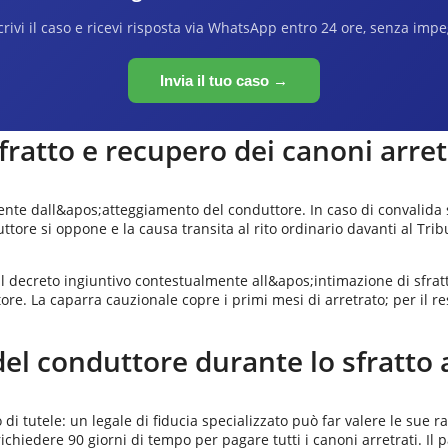
rivi il caso e ricevi risposta via WhatsApp entro 24 ore, senza imp
Invia il tuo caso →
sfratto e recupero dei canoni arret
te dall&apos;atteggiamento del conduttore. In caso di convalida se
onduttore si oppone e la causa transita al rito ordinario davanti al T
 il decreto ingiuntivo contestualmente all&apos;intimazione di sfratt
ore. La caparra cauzionale copre i primi mesi di arretrato; per il re
del conduttore durante lo sfratto
di tutele: un legale di fiducia specializzato può far valere le sue r
ichiedere 90 giorni di tempo per pagare tutti i canoni arretrati. Il