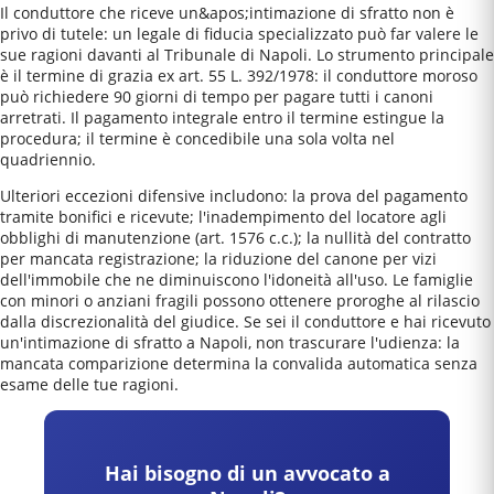
Il conduttore che riceve un&apos;intimazione di sfratto non è
privo di tutele: un legale di fiducia specializzato può far valere le
sue ragioni davanti al Tribunale di Napoli. Lo strumento principale
è il termine di grazia ex art. 55 L. 392/1978: il conduttore moroso
può richiedere 90 giorni di tempo per pagare tutti i canoni
arretrati. Il pagamento integrale entro il termine estingue la
procedura; il termine è concedibile una sola volta nel
quadriennio.
Ulteriori eccezioni difensive includono: la prova del pagamento
tramite bonifici e ricevute; l'inadempimento del locatore agli
obblighi di manutenzione (art. 1576 c.c.); la nullità del contratto
per mancata registrazione; la riduzione del canone per vizi
dell'immobile che ne diminuiscono l'idoneità all'uso. Le famiglie
con minori o anziani fragili possono ottenere proroghe al rilascio
dalla discrezionalità del giudice. Se sei il conduttore e hai ricevuto
un'intimazione di sfratto a Napoli, non trascurare l'udienza: la
mancata comparizione determina la convalida automatica senza
esame delle tue ragioni.
Hai bisogno di un avvocato a