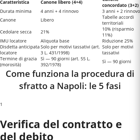
Caratteristica
Canone libero (4+4)
concordato (3+2)
Durata minima
4 anni + 4 rinnovo
3 anni + 2 rinnovo
Tabelle accordi
Canone
Libero
territoriali
10% (risparmio
Cedolare secca
21%
11%)
IMU locatore
Aliquota base
Riduzione 25%
Disdetta anticipata
Solo per motivi tassativi (art.
Solo per motivi
locatore
3 L. 431/1998)
tassativi
Termine di grazia
Sì — 90 giorni (art. 55 L.
Sì — 90 giorni
(morosità)
392/1978)
Come funziona la procedura di
sfratto a
Napoli
: le 5 fasi
1
Verifica del contratto e
del debito