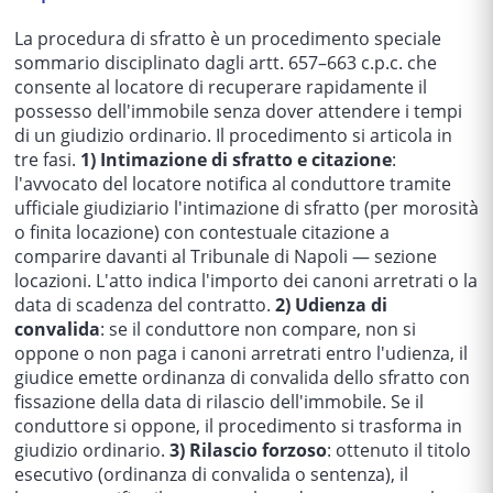
La procedura di sfratto è un procedimento speciale
sommario disciplinato dagli artt. 657–663 c.p.c. che
consente al locatore di recuperare rapidamente il
possesso dell'immobile senza dover attendere i tempi
di un giudizio ordinario. Il procedimento si articola in
tre fasi.
1) Intimazione di sfratto e citazione
:
l'avvocato del locatore notifica al conduttore tramite
ufficiale giudiziario l'intimazione di sfratto (per morosità
o finita locazione) con contestuale citazione a
comparire davanti al Tribunale di Napoli — sezione
locazioni. L'atto indica l'importo dei canoni arretrati o la
data di scadenza del contratto.
2) Udienza di
convalida
: se il conduttore non compare, non si
oppone o non paga i canoni arretrati entro l'udienza, il
giudice emette ordinanza di convalida dello sfratto con
fissazione della data di rilascio dell'immobile. Se il
conduttore si oppone, il procedimento si trasforma in
giudizio ordinario.
3) Rilascio forzoso
: ottenuto il titolo
esecutivo (ordinanza di convalida o sentenza), il