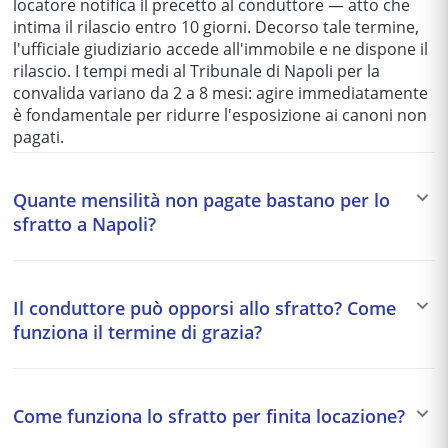
locatore notifica il precetto al conduttore — atto che
intima il rilascio entro 10 giorni. Decorso tale termine,
l'ufficiale giudiziario accede all'immobile e ne dispone il
rilascio. I tempi medi al Tribunale di Napoli per la
convalida variano da 2 a 8 mesi: agire immediatamente
è fondamentale per ridurre l'esposizione ai canoni non
pagati.
Quante mensilità non pagate bastano per lo
sfratto a Napoli?
Tecnicamente, per le locazioni abitative e commerciali
non esiste un numero minimo di mensilità insolute:
Il conduttore può opporsi allo sfratto? Come
l'art. 5 L. 392/1978 qualifica come grave inadempimento
funziona il termine di grazia?
il mancato pagamento di importi superiori a due
mensilità. In pratica i locatori avviano il procedimento
Sì, il conduttore può opporsi allo sfratto in due modi.
dopo 2–3 mesi di arretrato, per ragioni di costo-
Opposizione contestativa
: il conduttore si presenta
efficacia e dopo tentativi stragiudiziali. Per i contratti
Come funziona lo sfratto per finita locazione?
all'udienza di convalida e contesta il diritto del locatore
commerciali non è richiesta diffida preventiva. Il
a procedere (canoni già pagati ma non registrati,
pagamento integrale dell'arretrato prima dell'udienza