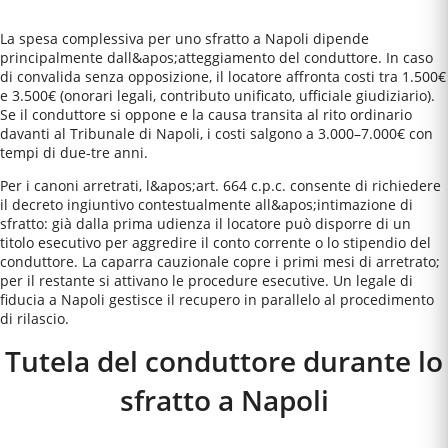
La spesa complessiva per uno sfratto a Napoli dipende
principalmente dall&apos;atteggiamento del conduttore. In caso
di convalida senza opposizione, il locatore affronta costi tra 1.500€
e 3.500€ (onorari legali, contributo unificato, ufficiale giudiziario).
Se il conduttore si oppone e la causa transita al rito ordinario
davanti al Tribunale di Napoli, i costi salgono a 3.000–7.000€ con
tempi di due-tre anni.
Per i canoni arretrati, l&apos;art. 664 c.p.c. consente di richiedere
il decreto ingiuntivo contestualmente all&apos;intimazione di
sfratto: già dalla prima udienza il locatore può disporre di un
titolo esecutivo per aggredire il conto corrente o lo stipendio del
conduttore. La caparra cauzionale copre i primi mesi di arretrato;
per il restante si attivano le procedure esecutive. Un legale di
fiducia a Napoli gestisce il recupero in parallelo al procedimento
di rilascio.
Tutela del conduttore durante lo
sfratto a
Napoli