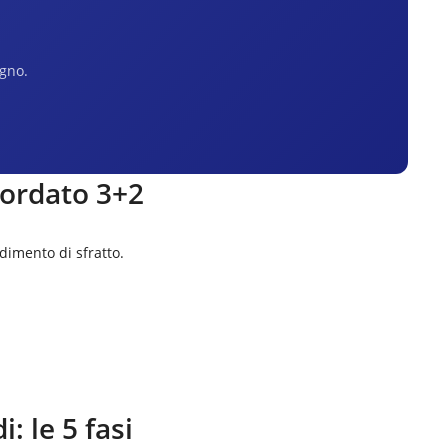
egno.
cordato 3+2
dimento di sfratto.
di
: le 5 fasi