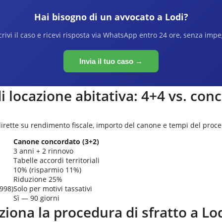
Hai bisogno di un avvocato a
Lodi
?
rivi il caso e ricevi risposta via WhatsApp entro 24 ore, senza imp
Invia il tuo caso →
di locazione abitativa: 4+4 vs. con
rette su rendimento fiscale, importo del canone e tempi del proce
Canone concordato (3+2)
3 anni + 2 rinnovo
Tabelle accordi territoriali
10% (risparmio 11%)
Riduzione 25%
1998)
Solo per motivi tassativi
Sì — 90 giorni
iona la procedura di sfratto a
Lo