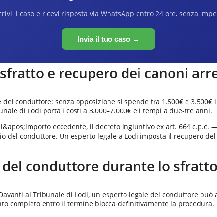
rivi il caso e ricevi risposta via WhatsApp entro 24 ore, senza imp
Invia il tuo caso →
 sfratto e recupero dei canoni arr
ne del conduttore: senza opposizione si spende tra 1.500€ e 3.500€ in
unale di Lodi porta i costi a 3.000–7.000€ e i tempi a due-tre anni.
l&apos;importo eccedente, il decreto ingiuntivo ex art. 664 c.p.c. 
del conduttore. Un esperto legale a Lodi imposta il recupero del cr
 del conduttore durante lo sfratt
e. Davanti al Tribunale di Lodi, un esperto legale del conduttore può a
mento completo entro il termine blocca definitivamente la procedura.