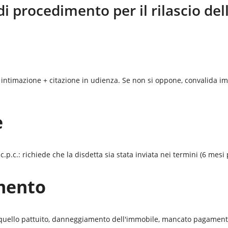
di procedimento per il rilascio de
 intimazione + citazione in udienza. Se non si oppone, convalida im
e
p.c.: richiede che la disdetta sia stata inviata nei termini (6 mesi 
mento
a quello pattuito, danneggiamento dell'immobile, mancato pagamento 