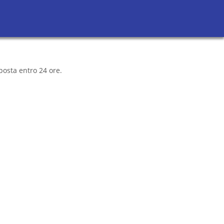
Richiedi Preventivi
Sei un avvocato?
posta entro 24 ore.