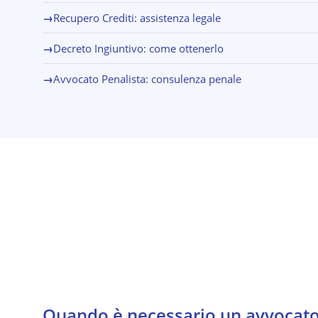
→
Recupero Crediti: assistenza legale
→
Decreto Ingiuntivo: come ottenerlo
→
Avvocato Penalista: consulenza penale
Quando è necessario un avvocato 