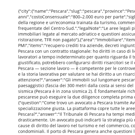
{"city":{"name":"Pescara","slug":"pescara","province":"Pe
anni","costoConsensuale":"800–2.000 euro per parte","sigle"
della regione e un'economia trainata da turismo, commerci
frequentate del Centro-Sud.","legalNote":"Le aree legali pi
immobiliari legate al mercato adriatico e questioni assicur
ristorazione, TFR non pagato"},{"area":"Immobiliare","ite
PMI","items":"recupero crediti tra aziende, decreti ingiunti
Pescara con un contratto stagionale: ho diritti in caso di 
lavoratori a tempo indeterminato per quanto riguarda il t
giustificato, potrebbero configurarsi diritti risarcitori se i
Pescara — sezione lavoro — è competente per le controversi
e la storia lavorativa per valutare se hai diritto a un ri
attenzione?","answer":"Gli immobili sul lungomare pescares
paesaggistici (fascia dei 300 metri dalla costa ai sensi del
sismica (Pescara è in zona sismica 2). È fondamentale richi
pescarese può eseguire la due diligence completa prima d
{"question":"Come trovo un avvocato a Pescara tramite Avv
specializzazione giusta. La piattaforma copre tutte le aree
Pescara?","answer":"Il Tribunale di Pescara ha tempi medi d
drasticamente. Un avvocato può indicarti la strategia più
cause di diritto del lavoro nel turismo e nel commercio, c
condominiali. Il porto di Pescara genera anche questioni le