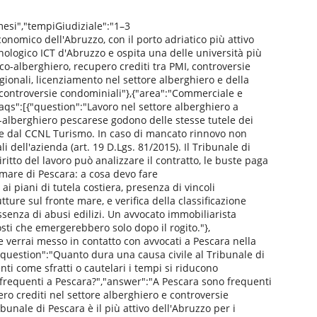
mesi","tempiGiudiziale":"1–3
onomico dell'Abruzzo, con il porto adriatico più attivo
nologico ICT d'Abruzzo e ospita una delle università più
ico-alberghiero, recupero crediti tra PMI, controversie
gionali, licenziamento nel settore alberghiero e della
 controversie condominiali"},{"area":"Commerciale e
yFaqs":[{"question":"Lavoro nel settore alberghiero a
co-alberghiero pescarese godono delle stesse tutele dei
ste dal CCNL Turismo. In caso di mancato rinnovo non
li dell'azienda (art. 19 D.Lgs. 81/2015). Il Tribunale di
itto del lavoro può analizzare il contratto, le buste paga
omare di Pescara: a cosa devo fare
i piani di tutela costiera, presenza di vincoli
tture sul fronte mare, e verifica della classificazione
assenza di abusi edilizi. Un avvocato immobiliarista
ti che emergerebbero solo dopo il rogito."},
 verrai messo in contatto con avvocati a Pescara nella
,{"question":"Quanto dura una causa civile al Tribunale di
ti come sfratti o cautelari i tempi si riducono
 frequenti a Pescara?","answer":"A Pescara sono frequenti
ro crediti nel settore alberghiero e controversie
bunale di Pescara è il più attivo dell'Abruzzo per i