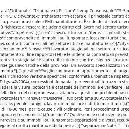
scara","tribunale":"Tribunale di Pescara","tempiConsensuale":"3–5 
:"PE"},"cityContext":{"character":"Pescara è il principale centro ec
o, pesca industriale e PMI manifatturiere. È sede del distretto tec
ù richieste a Pescara includono diritto del lavoro nel settore turist
ative.","topAreas":[{"area":"Lavoro e turismo","items":"contratti sta
ms":"compravendite di immobili sul lungomare, locazioni turistiche,
vi, contratti commerciali nel settore ittico e manifatturiero"}],"cit
licenziamento?","answer":"I lavoratori stagionali nel settore turisti
rattamento di fine rapporto (TFR) e le indennità contrattuali previ
l contratto stagionale è stato utilizzato per coprire esigenze struttura
e giuslavoristiche della provincia. Un avvocato specializzato in dir
sarcimento."},{"question":"Voglio comprare un appartamento sul lung
e richiedono verifiche specifiche: conformità urbanistica rispetto a
 D.Lgs. 42/2004), concessioni demaniali per eventuali terrazze o stru
edere la visura ipotecaria e catastale dell'immobile e verificare l'
ella firma del compromesso, evitando acquisti con problemi nascos
ocatoFlash?","answer":"Descrivi il tuo problema su AvvocatoFlash e
: civile, penale, famiglia, lavoro, immobiliare e diritto marittimo."}
i 18-30 mesi per le cause civili ordinarie. Per i procedimenti urgen
 rapida ed economica."},{"question":"Quali sono le controversie più
ontroversie su immobili sul lungomare, separazioni e divorzi, recupe
gate al diritto marittimo e della pesca."}],"separazioneNote":"Il Tri