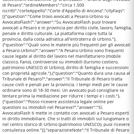
di Pesaro","ordineMembers":"circa 1.500
iscritti","corteAppello":"Corte d'Appello di Ancona","cityFaqs":
[{"question":"Come trovo avvocati a Pesaro-Urbino su
AvvocatoFlash?","answer":"Su AvvocatoFlash puoi trovare
avvocati a Pesaro e in provincia per diritto civile, lavoro, famiglia,
penale e diritto culturale. La piattaforma copre tutta la
provincia, dalla costa adriatica all'entroterra di Urbino."},
{"question":"Quali sono le materie più frequenti per gli avvocati
a Pesaro-Urbino?","answer":"A Pesaro-Urbino sono frequenti
cause legate al diritto del lavoro nel manifatturiero (mobile
classico, Fano), controversie su immobili (turismo costiero,
patrimonio UNESCO di Urbino), diritto di famiglia e successioni
con proprietà agricole."},{"question":"Quanto dura una causa al
Tribunale di Pesaro?","answer":"Il Tribunale di Pesaro tratta
cause civili e penali per la provincia. I tempi medi per le cause
ordinarie sono di 18-30 mesi. Un avvocato può consigliare se
tentare prima la mediazione per ridurre i tempi e i costi."},
{"question":"Posso ricevere assistenza legale online per
questioni su immobili nel Pesarese?","answer":"Sì,
AvvocatoFlash ti mette in contatto con avvocati a Pesaro esperti
in diritto immobiliare. Che si tratti di immobili sul lungomare o
nel centro storico di Urbino (patrimonio UNESCO), puoi ricevere
consulenza online."}],"separazioneNote":"Il Tribunale di Pesaro