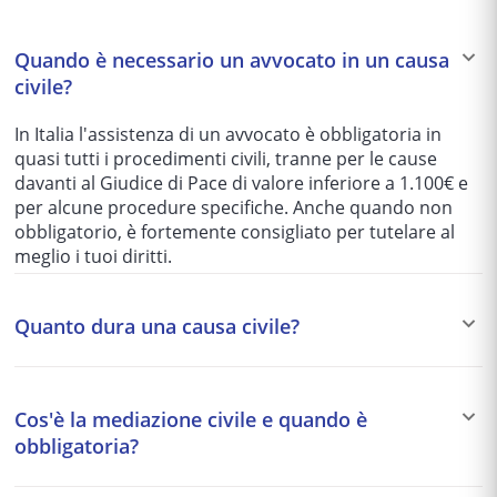
Quando è necessario un avvocato in un causa
civile?
In Italia l'assistenza di un avvocato è obbligatoria in
quasi tutti i procedimenti civili, tranne per le cause
davanti al Giudice di Pace di valore inferiore a 1.100€ e
per alcune procedure specifiche. Anche quando non
obbligatorio, è fortemente consigliato per tutelare al
meglio i tuoi diritti.
Quanto dura una causa civile?
I tempi variano enormemente in base al tribunale e alla
complessità del caso: da 1-2 anni per le cause più
Cos'è la mediazione civile e quando è
semplici fino a 5-10 anni per quelle più articolate. Per
obbligatoria?
questo motivo si preferisce spesso una soluzione
stragiudiziale (mediazione, negoziazione assistita)
La mediazione è un tentativo di accordo stragiudiziale
quando possibile.