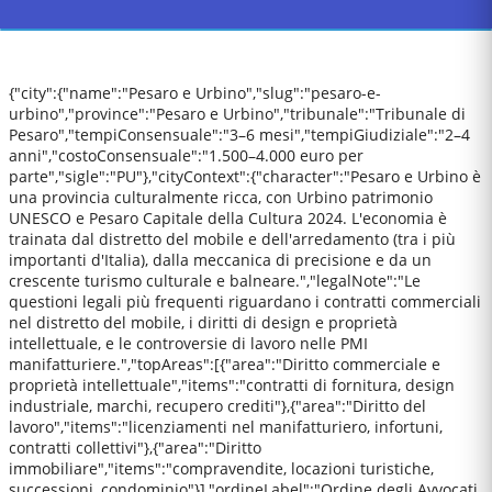
{"city":{"name":"Pesaro e Urbino","slug":"pesaro-e-
urbino","province":"Pesaro e Urbino","tribunale":"Tribunale di
Pesaro","tempiConsensuale":"3–6 mesi","tempiGiudiziale":"2–4
anni","costoConsensuale":"1.500–4.000 euro per
parte","sigle":"PU"},"cityContext":{"character":"Pesaro e Urbino è
una provincia culturalmente ricca, con Urbino patrimonio
UNESCO e Pesaro Capitale della Cultura 2024. L'economia è
trainata dal distretto del mobile e dell'arredamento (tra i più
importanti d'Italia), dalla meccanica di precisione e da un
crescente turismo culturale e balneare.","legalNote":"Le
questioni legali più frequenti riguardano i contratti commerciali
nel distretto del mobile, i diritti di design e proprietà
intellettuale, e le controversie di lavoro nelle PMI
manifatturiere.","topAreas":[{"area":"Diritto commerciale e
proprietà intellettuale","items":"contratti di fornitura, design
industriale, marchi, recupero crediti"},{"area":"Diritto del
lavoro","items":"licenziamenti nel manifatturiero, infortuni,
contratti collettivi"},{"area":"Diritto
immobiliare","items":"compravendite, locazioni turistiche,
successioni, condominio"}],"ordineLabel":"Ordine degli Avvocati