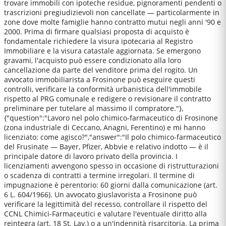
trovare immobili con ipoteche residue, pignoramenti pendenti o
trascrizioni pregiudizievoli non cancellate — particolarmente in
zone dove molte famiglie hanno contratto mutui negli anni '90 e
2000. Prima di firmare qualsiasi proposta di acquisto è
fondamentale richiedere la visura ipotecaria al Registro
Immobiliare e la visura catastale aggiornata. Se emergono
gravami, l'acquisto può essere condizionato alla loro
cancellazione da parte del venditore prima del rogito. Un
avvocato immobiliarista a Frosinone può eseguire questi
controlli, verificare la conformità urbanistica dell'immobile
rispetto al PRG comunale e redigere o revisionare il contratto
preliminare per tutelare al massimo il compratore."},
{"question":"Lavoro nel polo chimico-farmaceutico di Frosinone
(zona industriale di Ceccano, Anagni, Ferentino) e mi hanno
licenziato: come agisco?","answer":"Il polo chimico-farmaceutico
del Frusinate — Bayer, Pfizer, Abbvie e relativo indotto — è il
principale datore di lavoro privato della provincia. I
licenziamenti avvengono spesso in occasione di ristrutturazioni
o scadenza di contratti a termine irregolari. Il termine di
impugnazione è perentorio: 60 giorni dalla comunicazione (art.
6 L. 604/1966). Un avvocato giuslavorista a Frosinone può
verificare la legittimità del recesso, controllare il rispetto del
CCNL Chimici-Farmaceutici e valutare l'eventuale diritto alla
reintegra (art. 18 St. Lav.) o a un'indennità risarcitoria. La prima