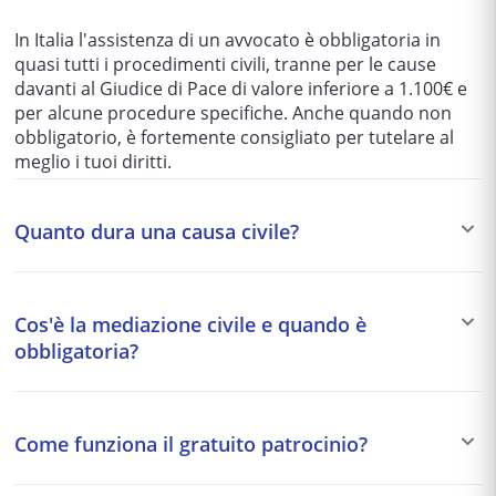
In Italia l'assistenza di un avvocato è obbligatoria in
quasi tutti i procedimenti civili, tranne per le cause
davanti al Giudice di Pace di valore inferiore a 1.100€ e
per alcune procedure specifiche. Anche quando non
obbligatorio, è fortemente consigliato per tutelare al
meglio i tuoi diritti.
Quanto dura una causa civile?
I tempi variano enormemente in base al tribunale e alla
complessità del caso: da 1-2 anni per le cause più
Cos'è la mediazione civile e quando è
semplici fino a 5-10 anni per quelle più articolate. Per
obbligatoria?
questo motivo si preferisce spesso una soluzione
stragiudiziale (mediazione, negoziazione assistita)
La mediazione è un tentativo di accordo stragiudiziale
quando possibile.
davanti a un organismo accreditato. È obbligatoria
Come funziona il gratuito patrocinio?
come condizione di procedibilità per alcune materie:
condominio, diritti reali, eredità, locazione, comodato,
Il gratuito patrocinio garantisce l'assistenza legale