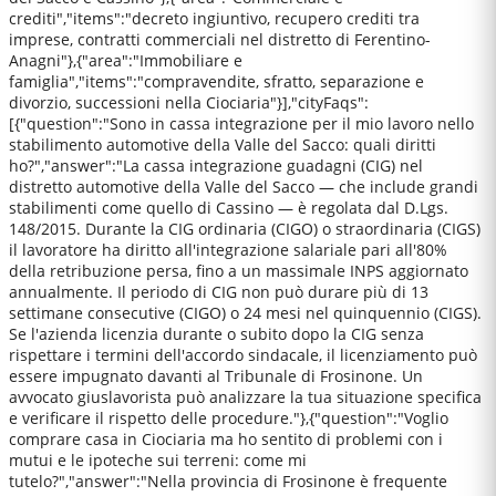
crediti","items":"decreto ingiuntivo, recupero crediti tra
imprese, contratti commerciali nel distretto di Ferentino-
Anagni"},{"area":"Immobiliare e
famiglia","items":"compravendite, sfratto, separazione e
divorzio, successioni nella Ciociaria"}],"cityFaqs":
[{"question":"Sono in cassa integrazione per il mio lavoro nello
stabilimento automotive della Valle del Sacco: quali diritti
ho?","answer":"La cassa integrazione guadagni (CIG) nel
distretto automotive della Valle del Sacco — che include grandi
stabilimenti come quello di Cassino — è regolata dal D.Lgs.
148/2015. Durante la CIG ordinaria (CIGO) o straordinaria (CIGS)
il lavoratore ha diritto all'integrazione salariale pari all'80%
della retribuzione persa, fino a un massimale INPS aggiornato
annualmente. Il periodo di CIG non può durare più di 13
settimane consecutive (CIGO) o 24 mesi nel quinquennio (CIGS).
Se l'azienda licenzia durante o subito dopo la CIG senza
rispettare i termini dell'accordo sindacale, il licenziamento può
essere impugnato davanti al Tribunale di Frosinone. Un
avvocato giuslavorista può analizzare la tua situazione specifica
e verificare il rispetto delle procedure."},{"question":"Voglio
comprare casa in Ciociaria ma ho sentito di problemi con i
mutui e le ipoteche sui terreni: come mi
tutelo?","answer":"Nella provincia di Frosinone è frequente