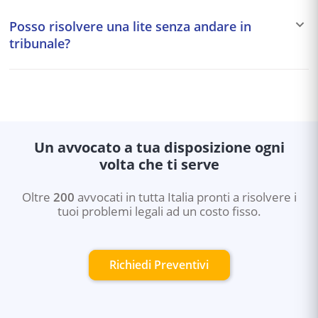
risarcimento danni da circolazione stradale,
gratuita a chi ha un reddito annuo inferiore a circa
responsabilità medica, bancario.
Posso risolvere una lite senza andare in
11.746,68€ (soglia aggiornata ogni 2 anni). Copre sia le
tribunale?
cause civili che penali e amministrative. La domanda va
presentata al Consiglio dell'Ordine degli Avvocati.
Sì. Esistono strumenti alternativi alla causa: mediazione
civile, negoziazione assistita (accordo tra avvocati delle
parti), arbitrato (decisione vincolante di un arbitro
privato). Questi strumenti sono più rapidi e meno
costosi del processo ordinario.
Un avvocato a tua disposizione ogni
volta che ti serve
Oltre
200
avvocati in tutta Italia pronti a risolvere i
tuoi problemi legali ad un costo fisso.
Richiedi Preventivi