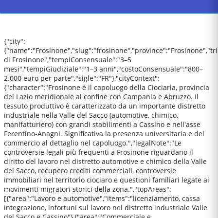
{"city":
{"name":"Frosinone","slug":"frosinone","province":"Frosinone","tr
di Frosinone","tempiConsensuale":"3–5
mesi","tempiGiudiziale":"1–3 anni","costoConsensuale":"800–
2.000 euro per parte","sigle":"FR"},"cityContext":
{"character":"Frosinone è il capoluogo della Ciociaria, provincia
del Lazio meridionale al confine con Campania e Abruzzo. Il
tessuto produttivo è caratterizzato da un importante distretto
industriale nella Valle del Sacco (automotive, chimico,
manifatturiero) con grandi stabilimenti a Cassino e nell'asse
Ferentino-Anagni. Significativa la presenza universitaria e del
commercio al dettaglio nel capoluogo.","legalNote":"Le
controversie legali più frequenti a Frosinone riguardano il
diritto del lavoro nel distretto automotive e chimico della Valle
del Sacco, recupero crediti commerciali, controversie
immobiliari nel territorio ciociaro e questioni familiari legate ai
movimenti migratori storici della zona.","topAreas":
[{"area":"Lavoro e automotive","items":"licenziamento, cassa
integrazione, infortuni sul lavoro nel distretto industriale Valle
del Sacco e Cassino"},{"area":"Commerciale e