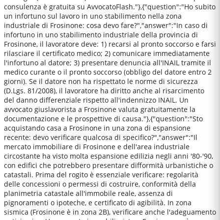
consulenza è gratuita su AvvocatoFlash."},{"question":"Ho subito
un infortuno sul lavoro in uno stabilimento nella zona
industriale di Frosinone: cosa devo fare?","answer":"In caso di
infortuno in uno stabilimento industriale della provincia di
Frosinone, il lavoratore deve: 1) recarsi al pronto soccorso e farsi
rilasciare il certificato medico; 2) comunicare immediatamente
l'infortuno al datore; 3) presentare denuncia all'INAIL tramite il
medico curante o il pronto soccorso (obbligo del datore entro 2
giorni). Se il datore non ha rispettato le norme di sicurezza
(D.Lgs. 81/2008), il lavoratore ha diritto anche al risarcimento
del danno differenziale rispetto all'indennizzo INAIL. Un
avvocato giuslavorista a Frosinone valuta gratuitamente la
documentazione e le prospettive di causa."},{"question":"Sto
acquistando casa a Frosinone in una zona di espansione
recente: devo verificare qualcosa di specifico?","answer":"Il
mercato immobiliare di Frosinone e dell'area industriale
circostante ha visto molta espansione edilizia negli anni '80-'90,
con edifici che potrebbero presentare difformità urbanistiche o
catastali. Prima del rogito è essenziale verificare: regolarità
delle concessioni o permessi di costruire, conformità della
planimetria catastale all'immobile reale, assenza di
pignoramenti o ipoteche, e certificato di agibilità. In zona
sismica (Frosinone è in zona 2B), verificare anche l'adeguamento