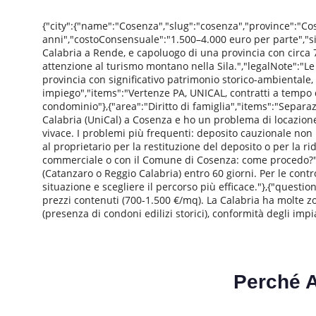
{"city":{"name":"Cosenza","slug":"cosenza","province":"C
anni","costoConsensuale":"1.500–4.000 euro per parte","sigl
Calabria a Rende, e capoluogo di una provincia con circa 
attenzione al turismo montano nella Sila.","legalNote":"Le
provincia con significativo patrimonio storico-ambientale, o
impiego","items":"Vertenze PA, UNICAL, contratti a tempo d
condominio"},{"area":"Diritto di famiglia","items":"Separa
Calabria (UniCal) a Cosenza e ho un problema di locazion
vivace. I problemi più frequenti: deposito cauzionale non 
al proprietario per la restituzione del deposito o per la 
commerciale o con il Comune di Cosenza: come procedo?","a
(Catanzaro o Reggio Calabria) entro 60 giorni. Per le cont
situazione e scegliere il percorso più efficace."},{"quest
prezzi contenuti (700-1.500 €/mq). La Calabria ha molte zon
(presenza di condoni edilizi storici), conformità degli im
Perché 