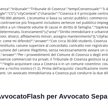
osenza","tribunale":"Tribunale di Cosenza","tempiConsensuale":"3–6
e":"CS"},"cityContext":{"character":"Cosenza è il principale centro 
700.000 abitanti. L'economia si basa su servizi pubblici, commercio
 controversie più frequenti includono vertenze nel pubblico impiego 
ltre a un rilevante volume di cause in diritto di famiglia.","topArea
eterminato, licenziamenti"},{"area":"Diritto immobiliare e urbanisti
zioni, divorzi, affidamento minori, assegno mantenimento"}],"cityFa
e: come mi difendo?","answer":"Con circa 30.000 studenti, Cosenza
restituito, canone superiore al concordato, contratto non registrat
riduzione del canone illegittimo, senza necessariamente avviare un 
nswer":"Per i provvedimenti del Comune di Cosenza o degli enti pu
roversie commerciali tra privati, il Tribunale di Cosenza gestisce l
ion":"Voglio acquistare casa a Cosenza o in un comune cosentino: co
e a rischio sismico (1-2). Prima dell'acquisto: classificazione sism
pianti. Un avvocato immobiliarista a Cosenza può condurre la due di
AvvocatoFlash per
Avvocato Sepa