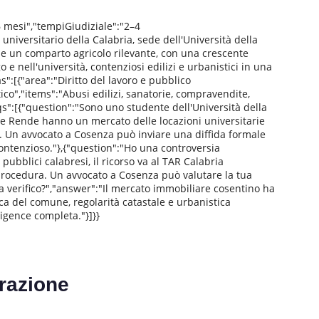
 mesi","tempiGiudiziale":"2–4
universitario della Calabria, sede dell'Università della
 e un comparto agricolo rilevante, con una crescente
e nell'università, contenziosi edilizi e urbanistici in una
s":[{"area":"Diritto del lavoro e pubblico
co","items":"Abusi edilizi, sanatorie, compravendite,
qs":[{"question":"Sono uno studente dell'Università della
 e Rende hanno un mercato delle locazioni universitarie
o. Un avvocato a Cosenza può inviare una diffida formale
contenzioso."},{"question":"Ho una controversia
bblici calabresi, il ricorso va al TAR Calabria
a procedura. Un avvocato a Cosenza può valutare la tua
sa verifico?","answer":"Il mercato immobiliare cosentino ha
ica del comune, regolarità catastale e urbanistica
ligence completa."}]}}
razione