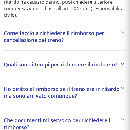
ritardo ha causato danno, puoi chiedere ulteriore
compensazione in base all'art. 2043 c.c. (responsabilità
civile).
Come faccio a richiedere il rimborso per
cancellazione del treno?
Devi presentare reclamo a Trenitalia allegando il
biglietto, documento d'identità e ricevuta del
Quali sono i tempi per richiedere il rimborso?
pagamento. Puoi inoltrare la richiesta tramite il sito di
Trenitalia o rivolgendoti direttamente in stazione. Se
Non esiste un termine perentorio legale per richiedere
Trenitalia non risponde entro 2 mesi, puoi ricorrere
il rimborso, ma è consigliato entro 1-2 anni dalla data
all'Autorità Garante della Concorrenza o intentare
Ho diritto al rimborso se il treno era in ritardo
del viaggio (termine ordinario di prescrizione per azioni
causa civile.
ma sono arrivato comunque?
civili). Trenitalia solitamente risponde entro 2 mesi dalla
ricezione del reclamo. Agire prontamente rafforza la
Sì, hai comunque diritto al rimborso se il ritardo supera
tua posizione legale.
60 minuti (CE 261/2004). Il fatto che tu sia arrivato a
Che documenti mi servono per richiedere il
destinazione non esclude il diritto al compenso. Inoltre,
rimborso?
puoi chiedere il rimborso dei costi aggiuntivi sostenuti