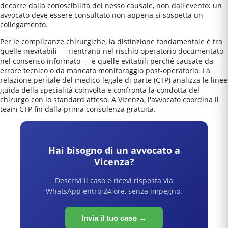
decorre dalla conoscibilità del nesso causale, non dall'evento: un
avvocato deve essere consultato non appena si sospetta un
collegamento.
Per le complicanze chirurgiche, la distinzione fondamentale è tra
quelle inevitabili — rientranti nel rischio operatorio documentato
nel consenso informato — e quelle evitabili perché causate da
errore tecnico o da mancato monitoraggio post-operatorio. La
relazione peritale del medico-legale di parte (CTP) analizza le linee
guida della specialità coinvolta e confronta la condotta del
chirurgo con lo standard atteso. A Vicenza, l'avvocato coordina il
team CTP fin dalla prima consulenza gratuita.
Hai bisogno di un avvocato a
Vicenza
?
Descrivi il caso e ricevi risposta via
WhatsApp entro 24 ore, senza impegno.
Invia il tuo caso →