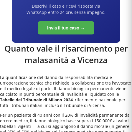
Descrivi il caso e ricevi risposta via
WhatsApp entro 24 ore, senza impegno.
Invia il tuo caso →
Quanto vale il risarcimento per
malasanità a
Vicenza
La quantificazione del danno da responsabilità medica è
un'operazione tecnica che richiede la collaborazione tra l'avvocato
e il medico-legale di parte. Il danno biologico permanente viene
calcolato in punti percentuale di invalidità e liquidato con le
Tabelle del Tribunale di Milano 2024
, riferimento nazionale per
tutti i tribunali italiani incluso il
Tribunale di Vicenza
.
Per un paziente di 40 anni con il 20% di invalidità permanente da
errore medico, il danno biologico base supera i 150.000€ ai valori
tabellari vigenti — a cui si aggiungono il danno morale (in genere
dal 25% al 50% del biologico), le spese mediche documentate, il