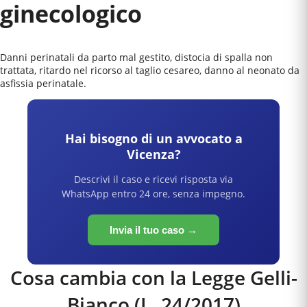
ginecologico
Danni perinatali da parto mal gestito, distocia di spalla non
trattata, ritardo nel ricorso al taglio cesareo, danno al neonato da
asfissia perinatale.
Hai bisogno di un avvocato a
Vicenza
?
Descrivi il caso e ricevi risposta via
WhatsApp entro 24 ore, senza impegno.
Invia il tuo caso →
Cosa cambia con la Legge Gelli-
Bianco (L. 24/2017)