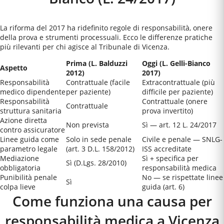
La riforma del 2017 ha ridefinito regole di responsabilità, onere
della prova e strumenti processuali. Ecco le differenze pratiche
più rilevanti per chi agisce al
Tribunale di Vicenza
.
Prima (L. Balduzzi
Oggi (L. Gelli-Bianco
Aspetto
2012)
2017)
Responsabilità
Contrattuale (facile
Extracontrattuale (più
medico dipendente
per paziente)
difficile per paziente)
Responsabilità
Contrattuale (onere
Contrattuale
struttura sanitaria
prova invertito)
Azione diretta
Non prevista
Sì — art. 12 L. 24/2017
contro assicuratore
Linee guida come
Solo in sede penale
Civile e penale — SNLG-
parametro legale
(art. 3 D.L. 158/2012)
ISS accreditate
Mediazione
Sì + specifica per
Sì (D.Lgs. 28/2010)
obbligatoria
responsabilità medica
Punibilità penale
No — se rispettate linee
Sì
colpa lieve
guida (art. 6)
Come funziona una causa per
responsabilità medica a
Vicenza