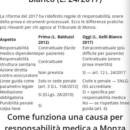
La riforma del 2017 ha ridefinito regole di responsabilità, onere
della prova e strumenti processuali. Ecco le differenze pratiche
più rilevanti per chi agisce al
Tribunale di Monza
.
Prima (L. Balduzzi
Oggi (L. Gelli-Bianco
Aspetto
2012)
2017)
Responsabilità
Contrattuale (facile
Extracontrattuale (più
medico dipendente
per paziente)
difficile per paziente)
Responsabilità
Contrattuale (onere
Contrattuale
struttura sanitaria
prova invertito)
Azione diretta
Non prevista
Sì — art. 12 L. 24/2017
contro assicuratore
Linee guida come
Solo in sede penale
Civile e penale — SNLG-
parametro legale
(art. 3 D.L. 158/2012)
ISS accreditate
Mediazione
Sì + specifica per
Sì (D.Lgs. 28/2010)
obbligatoria
responsabilità medica
Punibilità penale
No — se rispettate linee
Sì
colpa lieve
guida (art. 6)
Come funziona una causa per
responsabilità medica a
Monza