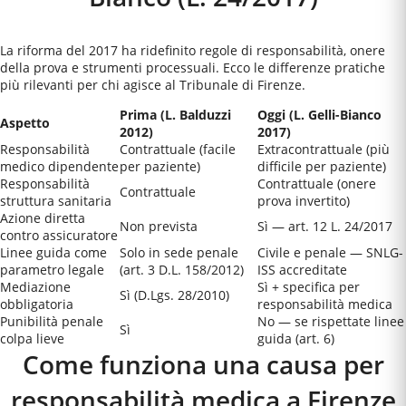
La riforma del 2017 ha ridefinito regole di responsabilità, onere
della prova e strumenti processuali. Ecco le differenze pratiche
più rilevanti per chi agisce al
Tribunale di Firenze
.
Prima (L. Balduzzi
Oggi (L. Gelli-Bianco
Aspetto
2012)
2017)
Responsabilità
Contrattuale (facile
Extracontrattuale (più
medico dipendente
per paziente)
difficile per paziente)
Responsabilità
Contrattuale (onere
Contrattuale
struttura sanitaria
prova invertito)
Azione diretta
Non prevista
Sì — art. 12 L. 24/2017
contro assicuratore
Linee guida come
Solo in sede penale
Civile e penale — SNLG-
parametro legale
(art. 3 D.L. 158/2012)
ISS accreditate
Mediazione
Sì + specifica per
Sì (D.Lgs. 28/2010)
obbligatoria
responsabilità medica
Punibilità penale
No — se rispettate linee
Sì
colpa lieve
guida (art. 6)
Come funziona una causa per
responsabilità medica a
Firenze