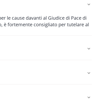
 per le cause davanti al Giudice di Pace di
 è fortemente consigliato per tutelare al
r le cause più semplici fino a 5-10 anni
le (mediazione, negoziazione assistita)
 È obbligatoria come condizione di
sarcimento danni da circolazione stradale,