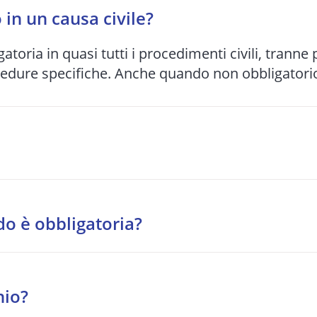
in un causa civile?
gatoria in quasi tutti i procedimenti civili, tranne
cedure specifiche. Anche quando non obbligatorio,
bunale e alla complessità del caso: da 1-2 anni pe
o si preferisce spesso una soluzione stragiudizia
do è obbligatoria?
tragiudiziale davanti a un organismo accreditato.
o, diritti reali, eredità, locazione, comodato, ri
nio?