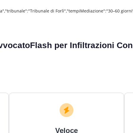
esena","tribunale":"Tribunale di Forlì","tempiMediazione":"30–60 gio
vvocatoFlash per
Infiltrazioni C
Veloce