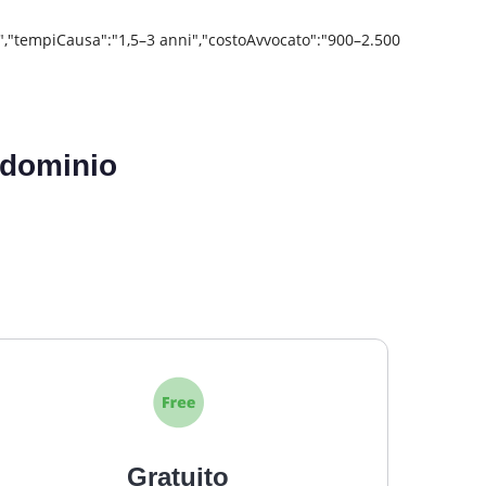
rni","tempiCausa":"1,5–3 anni","costoAvvocato":"900–2.500
ondominio
Gratuito