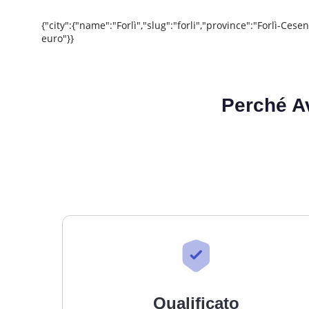
{"city":{"name":"Forlì","slug":"forli","province":"Forlì-C
euro"}}
Perché A
Qualificato