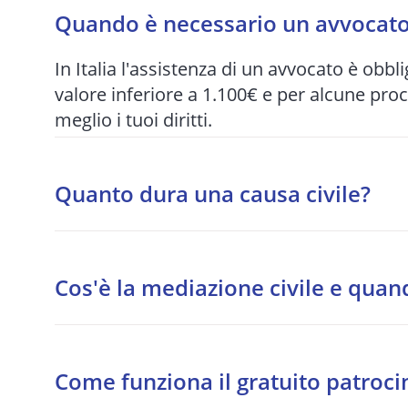
Quando è necessario un avvocato 
In Italia l'assistenza di un avvocato è obbli
valore inferiore a 1.100€ e per alcune pro
meglio i tuoi diritti.
Quanto dura una causa civile?
I tempi variano enormemente in base al tri
per quelle più articolate. Per questo motiv
Cos'è la mediazione civile e quan
quando possibile.
La mediazione è un tentativo di accordo s
procedibilità per alcune materie: condomini
Come funziona il gratuito patroci
responsabilità medica, bancario.