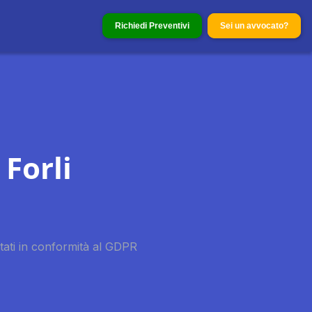
Richiedi Preventivi
Sei un avvocato?
 Forli