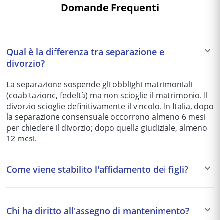
Domande Frequenti
Qual è la differenza tra separazione e
divorzio?
La separazione sospende gli obblighi matrimoniali
(coabitazione, fedeltà) ma non scioglie il matrimonio. Il
divorzio scioglie definitivamente il vincolo. In Italia, dopo
la separazione consensuale occorrono almeno 6 mesi
per chiedere il divorzio; dopo quella giudiziale, almeno
12 mesi.
Come viene stabilito l'affidamento dei figli?
Il giudice dispone in via preferenziale l'affidamento
condiviso, che garantisce a entrambi i genitori pari
Chi ha diritto all'assegno di mantenimento?
diritti e responsabilità. L'affidamento esclusivo è