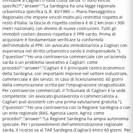
immobile a Cagliari o sulla Costa Sarda: ci sono vincoli
specifici?","answer":"La Sardegna ha una legge regionale
urbanistica specifica (L.R. 45/1989 — Piano Paesaggistico
Regionale) che impone vincoli molto più restrittivi rispetto al
resto d'Italia: la fascia di rispetto costiera è di 2 km (non i 300
metri nazionali), con divieto di nuove costruzioni. Tutti gli
immobili costieri devono rispettare il PPR sardo. Prima di
acquistare è fondamentale verificare la conformità
dell'immobile al PPR. Un avvocato immobiliarista a Cagliari con
esperienza nel diritto urbanistico sardo è indispensabile."},
{"question":"Ho una controversia commerciale con un'azienda
sarda o un problema lavorativo a Cagliari: come
procedo?","answer":"Cagliari è il principale centro economico
della Sardegna, con importanti imprese nel settore industriale,
commerciale e dei servizi. In caso di licenziamento: 60 giorni
dalla comunicazione scritta per l'impugnazione stragiudiziale.
Per controversie commerciali, il Tribunale di Cagliari è la sede
competente. Un avvocato giuslavorista o commercialista a
Cagliari può assisterti con una prima valutazione gratuita."},
{"question":"Ho una controversia con la Regione Sardegna o con
un ente regionale (RAS, Agenzia Laore, Agris): come
procedo?","answer":"La Regione Sardegna ha ampia autonomia
speciale. Per i provvedimenti dell'amministrazione regionale
sarda, il ricorso va al TAR Sardegna (Cagliari) entro 60 giorni. Per