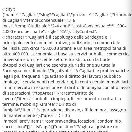
{"city":
{"name":"Cagliari","slug":"cagliari","province":"Cagliari","tribunal
di Cagliari","tempiConsensuale":"3–6
mesi","tempiGiudiziale":"2–4 anni","costoConsensuale":"1.500–
4.000 euro per parte","sigle":"CA"},"cityContext":
{"character":"Cagliari è il capoluogo della Sardegna e il
principale centro amministrativo, giudiziario e commerciale
dell'isola, con circa 150.000 abitanti e un'area metropolitana di
oltre 400.000. L'economia si basa su servizi pubblici, commercio,
università e un crescente settore turistico, con la Corte
d'Appello di Cagliari che esercita giurisdizione su tutta la
Sardegna meridionale.","legalNote":"A Cagliari le problematiche
legali più frequenti riguardano il diritto del lavoro (pubblico
impiego, licenziamenti nel terziario), le controversie immobiliari
in un mercato in espansione e il diritto di famiglia con alto tasso
di separazioni.","topAreas":[{"area":"Diritto del
lavoro","items":"pubblico impiego, licenziamento, contratti a
termine, mobbing"},{"area":"Diritto di
famiglia","items":"separazione, divorzio, affido minori, assegno
di mantenimento"},{"area":"Diritto
immobiliare","items":"compravendita, locazioni, condominio,
successioni"}],"cityFaqs":[{"question":"Voglio acquistare un