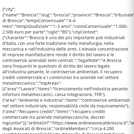
{"city":
{"name":"Brescia","slug":"brescia","province":"Brescia","tribunale
di Brescia","tempiConsensuale":"4–6
mesi","tempiGiudiziale":"1–3 anni","costoConsensuale":"1.000–
2.500 euro per parte","sigle":"BS"},"cityContext":
{"character":"Brescia è uno dei più importanti poli industriali
d'Italia, con una forte tradizione nella metallurgia, nella
meccanica e nell'industria delle armi. L'elevata concentrazione
di imprese manifatturiere rende il diritto del lavoro e le
controversie aziendali temi centrali.","legalNote":"A Brescia
sono frequenti le questioni di diritto del lavoro legate
all'industria pesante, le controversie ambientali, il recupero
crediti commerciale e i contenziosi tra aziende nel settore
metalmeccanico.","topAreas":
[{"area":"Lavoro","items":"licenziamento nell'industria pesante,
infortuni metalmeccanici, cassa integrazione, TFR"},
{"area":"Ambiente e industria","items":"controversie ambientali
nel settore industriale, responsabilità civile da inquinamento"},
{"area":"Recupero crediti","items":"recupero crediti
commerciale tra aziende metalmeccaniche, decreti
ingiuntivi"}],"ordineUrl":"https://www.ordineavvocatibrescia.it","
degli Avvocati di Brescia","ordineMembers":"circa 4.200