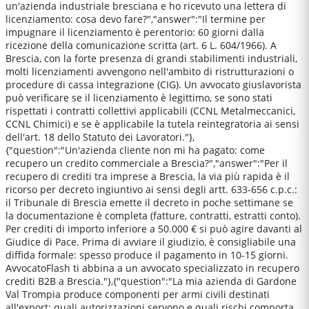
un'azienda industriale bresciana e ho ricevuto una lettera di
licenziamento: cosa devo fare?","answer":"Il termine per
impugnare il licenziamento è perentorio: 60 giorni dalla
ricezione della comunicazione scritta (art. 6 L. 604/1966). A
Brescia, con la forte presenza di grandi stabilimenti industriali,
molti licenziamenti avvengono nell'ambito di ristrutturazioni o
procedure di cassa integrazione (CIG). Un avvocato giuslavorista
può verificare se il licenziamento è legittimo, se sono stati
rispettati i contratti collettivi applicabili (CCNL Metalmeccanici,
CCNL Chimici) e se è applicabile la tutela reintegratoria ai sensi
dell'art. 18 dello Statuto dei Lavoratori."},
{"question":"Un'azienda cliente non mi ha pagato: come
recupero un credito commerciale a Brescia?","answer":"Per il
recupero di crediti tra imprese a Brescia, la via più rapida è il
ricorso per decreto ingiuntivo ai sensi degli artt. 633-656 c.p.c.:
il Tribunale di Brescia emette il decreto in poche settimane se
la documentazione è completa (fatture, contratti, estratti conto).
Per crediti di importo inferiore a 50.000 € si può agire davanti al
Giudice di Pace. Prima di avviare il giudizio, è consigliabile una
diffida formale: spesso produce il pagamento in 10-15 giorni.
AvvocatoFlash ti abbina a un avvocato specializzato in recupero
crediti B2B a Brescia."},{"question":"La mia azienda di Gardone
Val Trompia produce componenti per armi civili destinati
all'export: quali autorizzazioni servono e quali rischi comporta