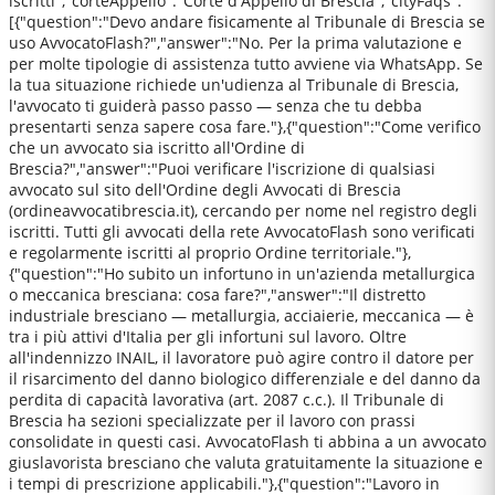
iscritti","corteAppello":"Corte d'Appello di Brescia","cityFaqs":
[{"question":"Devo andare fisicamente al Tribunale di Brescia se
uso AvvocatoFlash?","answer":"No. Per la prima valutazione e
per molte tipologie di assistenza tutto avviene via WhatsApp. Se
la tua situazione richiede un'udienza al Tribunale di Brescia,
l'avvocato ti guiderà passo passo — senza che tu debba
presentarti senza sapere cosa fare."},{"question":"Come verifico
che un avvocato sia iscritto all'Ordine di
Brescia?","answer":"Puoi verificare l'iscrizione di qualsiasi
avvocato sul sito dell'Ordine degli Avvocati di Brescia
(ordineavvocatibrescia.it), cercando per nome nel registro degli
iscritti. Tutti gli avvocati della rete AvvocatoFlash sono verificati
e regolarmente iscritti al proprio Ordine territoriale."},
{"question":"Ho subito un infortuno in un'azienda metallurgica
o meccanica bresciana: cosa fare?","answer":"Il distretto
industriale bresciano — metallurgia, acciaierie, meccanica — è
tra i più attivi d'Italia per gli infortuni sul lavoro. Oltre
all'indennizzo INAIL, il lavoratore può agire contro il datore per
il risarcimento del danno biologico differenziale e del danno da
perdita di capacità lavorativa (art. 2087 c.c.). Il Tribunale di
Brescia ha sezioni specializzate per il lavoro con prassi
consolidate in questi casi. AvvocatoFlash ti abbina a un avvocato
giuslavorista bresciano che valuta gratuitamente la situazione e
i tempi di prescrizione applicabili."},{"question":"Lavoro in