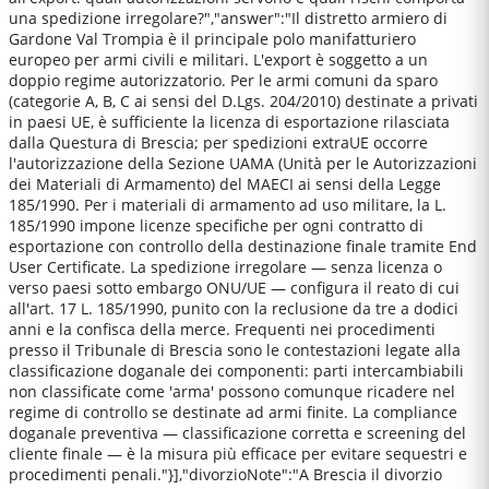
una spedizione irregolare?","answer":"Il distretto armiero di
Gardone Val Trompia è il principale polo manifatturiero
europeo per armi civili e militari. L'export è soggetto a un
doppio regime autorizzatorio. Per le armi comuni da sparo
(categorie A, B, C ai sensi del D.Lgs. 204/2010) destinate a privati
in paesi UE, è sufficiente la licenza di esportazione rilasciata
dalla Questura di Brescia; per spedizioni extraUE occorre
l'autorizzazione della Sezione UAMA (Unità per le Autorizzazioni
dei Materiali di Armamento) del MAECI ai sensi della Legge
185/1990. Per i materiali di armamento ad uso militare, la L.
185/1990 impone licenze specifiche per ogni contratto di
esportazione con controllo della destinazione finale tramite End
User Certificate. La spedizione irregolare — senza licenza o
verso paesi sotto embargo ONU/UE — configura il reato di cui
all'art. 17 L. 185/1990, punito con la reclusione da tre a dodici
anni e la confisca della merce. Frequenti nei procedimenti
presso il Tribunale di Brescia sono le contestazioni legate alla
classificazione doganale dei componenti: parti intercambiabili
non classificate come 'arma' possono comunque ricadere nel
regime di controllo se destinate ad armi finite. La compliance
doganale preventiva — classificazione corretta e screening del
cliente finale — è la misura più efficace per evitare sequestri e
procedimenti penali."}],"divorzioNote":"A Brescia il divorzio