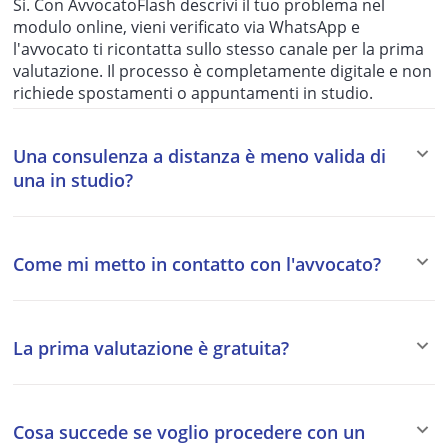
Sì. Con AvvocatoFlash descrivi il tuo problema nel
modulo online, vieni verificato via WhatsApp e
l'avvocato ti ricontatta sullo stesso canale per la prima
valutazione. Il processo è completamente digitale e non
richiede spostamenti o appuntamenti in studio.
Una consulenza a distanza è meno valida di
una in studio?
No. La qualità del parere legale non dipende dal canale
di comunicazione, ma dalla competenza dell'avvocato.
Come mi metto in contatto con l'avvocato?
Per le questioni che richiedono solo un parere, una
strategia o una valutazione del caso, la consulenza a
Compila il modulo in questa pagina descrivendo il tuo
distanza è equivalente a quella in studio. Per gli atti
problema legale. Dopo la verifica via WhatsApp,
processuali che richiedono la presenza fisica (udienze,
La prima valutazione è gratuita?
l'avvocato specializzato ti ricontatterà direttamente
rogiti, ecc.) l'avvocato ti guiderà su come procedere.
sullo stesso numero per discutere il caso in modo
Inviare la richiesta su AvvocatoFlash è completamente
riservato.
gratuito e senza impegno. L'avvocato effettua una
Cosa succede se voglio procedere con un
prima valutazione del caso e, solo se decidi di