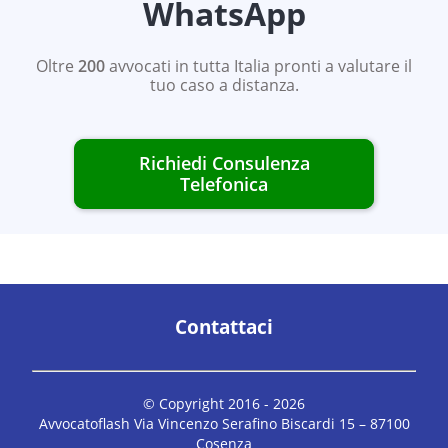
WhatsApp
Oltre
200
avvocati in tutta Italia pronti a valutare il
tuo caso a distanza.
Richiedi Consulenza
Telefonica
Contattaci
© Copyright 2016 -
2026
Avvocatoflash Via Vincenzo Serafino Biscardi 15 – 87100
Cosenza