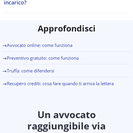
incarico?
procedere con un incarico, ti fornirà un preventivo
chiaro e trasparente.
Se dopo aver ricevuto il preventivo gratuito decidi di
affidare il caso all'avvocato, riceverai un preventivo
Approfondisci
dettagliato e trasparente. Potrai concordare le
modalità di lavoro (a distanza o in studio, a seconda
delle necessità) e formalizzare l'incarico. Nessun costo
→
Avvocato online: come funziona
nascosto, nessun impegno prima del tuo accordo.
→
Preventivo gratuito: come funziona
→
Truffa: come difendersi
→
Recupero crediti: cosa fare quando ti arriva la lettera
Un avvocato
raggiungibile via