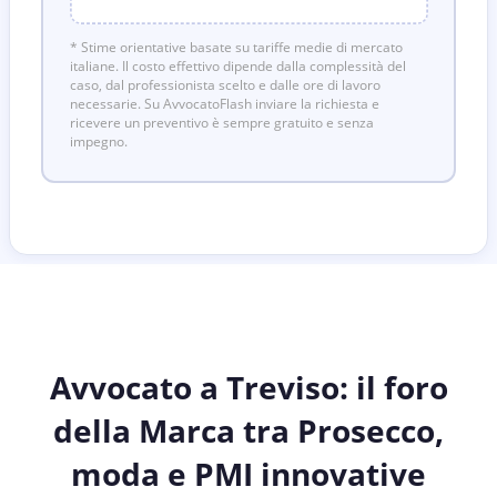
* Stime orientative basate su tariffe medie di mercato
italiane. Il costo effettivo dipende dalla complessità del
caso, dal professionista scelto e dalle ore di lavoro
necessarie. Su AvvocatoFlash inviare la richiesta e
ricevere un preventivo è sempre gratuito e senza
impegno.
Avvocato a Treviso: il foro
della Marca tra Prosecco,
moda e PMI innovative