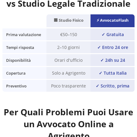
vs Studio Legale Tradizionale
🏢 Studio Fisico
⚡ AvvocatoFlash
€50–150
✓
Gratuita
Prima valutazione
2–10 giorni
✓
Entro 24 ore
Tempi risposta
Orari d'ufficio
✓
24h su 24
Disponibilità
Solo a Agrigento
✓
Tutta Italia
Copertura
Poco trasparente
✓
Scritto, prima
Preventivo
Per Quali Problemi Puoi Usare
un Avvocato Online a
Agrigento