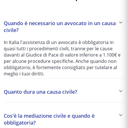
Quando è necessario un avvocato in un causa
civile?
In Italia l'assistenza di un avvocato è obbligatoria in
quasi tutti i procedimenti civili, tranne per le cause
davanti al Giudice di Pace di valore inferiore a 1.100€ e
per alcune procedure specifiche. Anche quando non
obbligatorio, è fortemente consigliato per tutelare al
meglio i tuoi diritti.
Quanto dura una causa civile?
I tempi variano enormemente in base al tribunale e alla
complessità del caso: da 1-2 anni per le cause più
Cos'è la mediazione civile e quando è
semplici fino a 5-10 anni per quelle più articolate. Per
obbligatoria?
questo motivo si preferisce spesso una soluzione