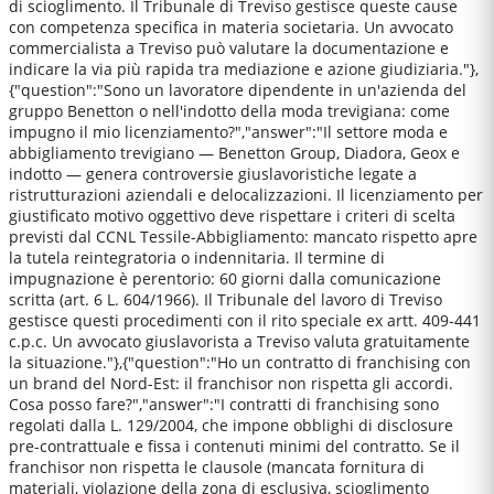
di scioglimento. Il Tribunale di Treviso gestisce queste cause
con competenza specifica in materia societaria. Un avvocato
commercialista a Treviso può valutare la documentazione e
indicare la via più rapida tra mediazione e azione giudiziaria."},
{"question":"Sono un lavoratore dipendente in un'azienda del
gruppo Benetton o nell'indotto della moda trevigiana: come
impugno il mio licenziamento?","answer":"Il settore moda e
abbigliamento trevigiano — Benetton Group, Diadora, Geox e
indotto — genera controversie giuslavoristiche legate a
ristrutturazioni aziendali e delocalizzazioni. Il licenziamento per
giustificato motivo oggettivo deve rispettare i criteri di scelta
previsti dal CCNL Tessile-Abbigliamento: mancato rispetto apre
la tutela reintegratoria o indennitaria. Il termine di
impugnazione è perentorio: 60 giorni dalla comunicazione
scritta (art. 6 L. 604/1966). Il Tribunale del lavoro di Treviso
gestisce questi procedimenti con il rito speciale ex artt. 409-441
c.p.c. Un avvocato giuslavorista a Treviso valuta gratuitamente
la situazione."},{"question":"Ho un contratto di franchising con
un brand del Nord-Est: il franchisor non rispetta gli accordi.
Cosa posso fare?","answer":"I contratti di franchising sono
regolati dalla L. 129/2004, che impone obblighi di disclosure
pre-contrattuale e fissa i contenuti minimi del contratto. Se il
franchisor non rispetta le clausole (mancata fornitura di
materiali, violazione della zona di esclusiva, scioglimento