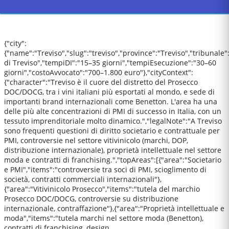
{"city":
{"name":"Treviso","slug":"treviso","province":"Treviso","tribunale"
di Treviso","tempiDI":"15–35 giorni","tempiEsecuzione":"30–60
giorni","costoAvvocato":"700–1.800 euro"},"cityContext":
{"character":"Treviso è il cuore del distretto del Prosecco
DOC/DOCG, tra i vini italiani più esportati al mondo, e sede di
importanti brand internazionali come Benetton. L'area ha una
delle più alte concentrazioni di PMI di successo in Italia, con un
tessuto imprenditoriale molto dinamico.","legalNote":"A Treviso
sono frequenti questioni di diritto societario e contrattuale per
PMI, controversie nel settore vitivinicolo (marchi, DOP,
distribuzione internazionale), proprietà intellettuale nel settore
moda e contratti di franchising.","topAreas":[{"area":"Societario
e PMI","items":"controversie tra soci di PMI, scioglimento di
società, contratti commerciali internazionali"},
{"area":"Vitivinicolo Prosecco","items":"tutela del marchio
Prosecco DOC/DOCG, controversie su distribuzione
internazionale, contraffazione"},{"area":"Proprietà intellettuale e
moda","items":"tutela marchi nel settore moda (Benetton),
contratti di franchising, design