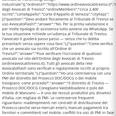
industriale"}],"ordineUrl":"https://www.ordineavvocatitreviso.it",
degli Avvocati di Treviso","ordineMembers":"circa 2.400
iscritti","corteAppello":"Corte d'Appello di Venezia","cityFaqs":
[{"question":"Devo andare fisicamente al Tribunale di Treviso se
uso AvvocatoFlash?","answer":"No. Per la prima valutazione e
per molte tipologie di assistenza tutto avviene via WhatsApp. Se
la tua situazione richiede un'udienza al Tribunale di Treviso,
l'avvocato ti guiderà passo passo — senza che tu debba
presentarti senza sapere cosa fare."},{"question":"Come verifico
che un avvocato sia iscritto all'Ordine di
Treviso?","answer":"Puoi verificare l'iscrizione di qualsiasi
avvocato sul sito dell'Ordine degli Avvocati di Treviso
(ordineavvocatitreviso.it). Tutti gli avvocati della rete
AvvocatoFlash sono verificati e regolarmente iscritti al proprio
Ordine territoriale."},{"question":"Ho una controversia con una
PMI del distretto del Prosecco DOC/DOCG o del mobile
trevigiano: come procedo?","answer":"Il distretto di Treviso —
Prosecco DOC/DOCG Conegliano Valdobbiadene e polo del
mobile di Manzano — è uno dei tessuti produttivi più dinamici
d'Italia, con migliaia di PMI. Le controversie frequenti
riguardano: inadempimenti nei contratti di distribuzione del
Prosecco (anche verso mercati esteri), mancati pagamenti tra
fornitori e committenti nel mobile, conflitti tra soci di PMI in fase