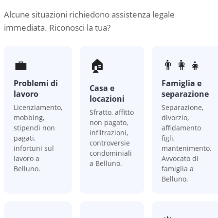
Alcune situazioni richiedono assistenza legale
immediata. Riconosci la tua?
💼
🏠
👨‍👩‍👧
Problemi di
Famiglia e
Casa e
lavoro
separazione
locazioni
Licenziamento,
Separazione,
Sfratto, affitto
mobbing,
divorzio,
non pagato,
stipendi non
affidamento
infiltrazioni,
pagati,
figli,
controversie
infortuni sul
mantenimento.
condominiali
lavoro a
Avvocato di
a Belluno.
Belluno.
famiglia a
Belluno.