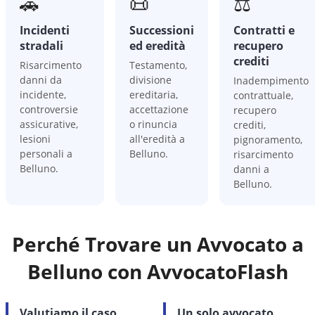
🚗
📜
⚖️
Incidenti
Successioni
Contratti e
stradali
ed eredità
recupero
crediti
Risarcimento
Testamento,
danni da
divisione
Inadempimento
incidente,
ereditaria,
contrattuale,
controversie
accettazione
recupero
assicurative,
o rinuncia
crediti,
lesioni
all'eredità a
pignoramento,
personali a
Belluno.
risarcimento
Belluno.
danni a
Belluno.
Perché Trovare un Avvocato a
Belluno
con AvvocatoFlash
Valutiamo il caso
Un solo avvocato,