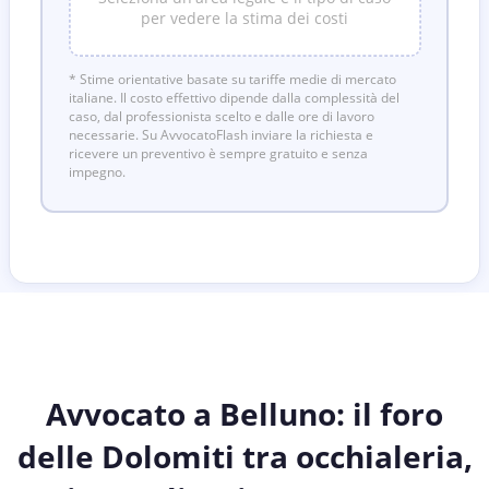
per vedere la stima dei costi
* Stime orientative basate su tariffe medie di mercato
italiane. Il costo effettivo dipende dalla complessità del
caso, dal professionista scelto e dalle ore di lavoro
necessarie. Su AvvocatoFlash inviare la richiesta e
ricevere un preventivo è sempre gratuito e senza
impegno.
Avvocato a Belluno: il foro
delle Dolomiti tra occhialeria,