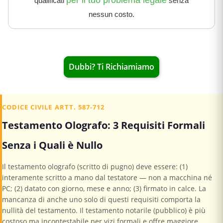
per il tuo problema legale
qualificati
senza
nessun costo.
Dubbi? Ti Richiamiamo
CODICE CIVILE ARTT. 587-712
Testamento Olografo: 3 Requisiti Formali
Senza i Quali è Nullo
Il testamento olografo (scritto di pugno) deve essere: (1)
interamente scritto a mano dal testatore — non a macchina né
PC; (2) datato con giorno, mese e anno; (3) firmato in calce. La
mancanza di anche uno solo di questi requisiti comporta la
nullità del testamento. Il testamento notarile (pubblico) è più
costoso ma incontestabile per vizi formali e offre maggiore