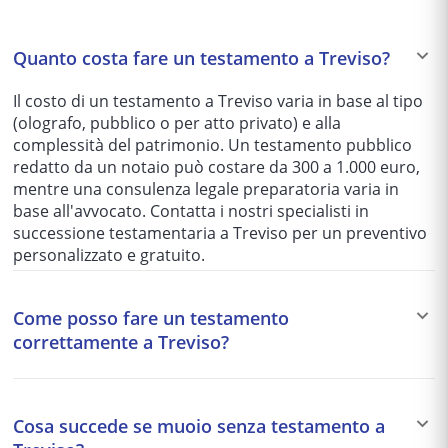
Quanto costa fare un testamento a Treviso?
Il costo di un testamento a Treviso varia in base al tipo
(olografo, pubblico o per atto privato) e alla
complessità del patrimonio. Un testamento pubblico
redatto da un notaio può costare da 300 a 1.000 euro,
mentre una consulenza legale preparatoria varia in
base all'avvocato. Contatta i nostri specialisti in
successione testamentaria a Treviso per un preventivo
personalizzato e gratuito.
Come posso fare un testamento
correttamente a Treviso?
Un testamento valido a Treviso può essere olografo
(scritto interamente a mano), pubblico (davanti a
Cosa succede se muoio senza testamento a
notaio) o per atto privato (sottoscritto da testimoni). Il