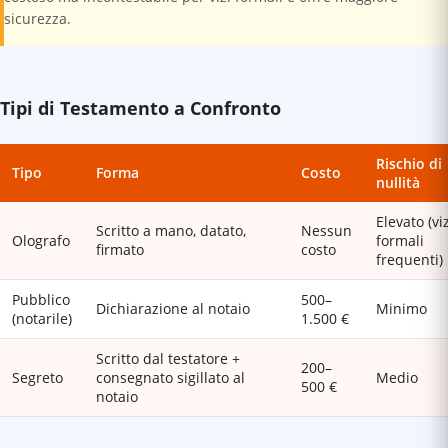
sicurezza.
Tipi di Testamento a Confronto
Rischio di
Tipo
Forma
Costo
nullità
Elevato (viz
Scritto a mano, datato,
Nessun
Olografo
formali
firmato
costo
frequenti)
Pubblico
500–
Dichiarazione al notaio
Minimo
(notarile)
1.500 €
Scritto dal testatore +
200–
Segreto
consegnato sigillato al
Medio
500 €
notaio