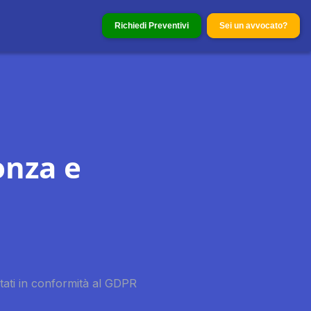
Richiedi Preventivi
Sei un avvocato?
onza e