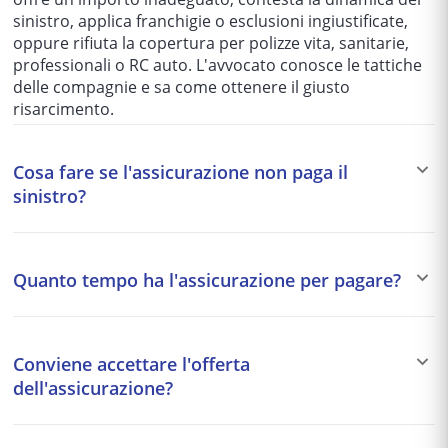
sinistro, applica franchigie o esclusioni ingiustificate,
oppure rifiuta la copertura per polizze vita, sanitarie,
professionali o RC auto. L'avvocato conosce le tattiche
delle compagnie e sa come ottenere il giusto
risarcimento.
Cosa fare se l'assicurazione non paga il
sinistro?
Inviare una raccomandata di messa in mora alla
compagnia con termine di 15 giorni. Se non risponde,
Quanto tempo ha l'assicurazione per pagare?
presentare un reclamo all'IVASS (Istituto di Vigilanza
sulle Assicurazioni). In parallelo, far valutare il danno da
Per i sinistri RC auto: 60 giorni dalla richiesta di
un perito di parte. Se la compagnia persiste nel rifiuto,
risarcimento (con CID/CAI firmato da entrambe le parti)
l'avvocato può avviare la negoziazione assistita
Conviene accettare l'offerta
o 90 giorni senza CID. Per lesioni personali: 90 giorni.
obbligatoria e poi la causa civile per ottenere il
dell'assicurazione?
Per polizze vita: 30 giorni dalla ricezione della
risarcimento.
documentazione completa. Superati questi termini,
Spesso no, soprattutto per danni alla persona. Le prime
l'assicurazione deve pagare gli interessi di mora. Un