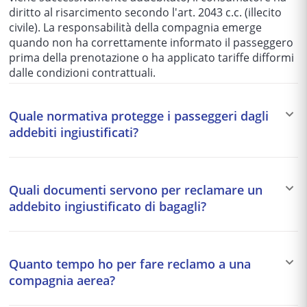
diritto al risarcimento secondo l'art. 2043 c.c. (illecito
civile). La responsabilità della compagnia emerge
quando non ha correttamente informato il passeggero
prima della prenotazione o ha applicato tariffe difformi
dalle condizioni contrattuali.
Quale normativa protegge i passeggeri dagli
addebiti ingiustificati?
I passeggeri sono tutelati dal Regolamento UE
261/2004, dal Codice del Consumo (d.lgs. 206/2005) e
Quali documenti servono per reclamare un
dalle norme sulla responsabilità civile (art. 2043 c.c.).
addebito ingiustificato di bagagli?
Per i voli internazionali o da/per l'UE, si applica il Reg.
UE 261/2004 che prevede risarcimenti fino a 600 euro
Per reclamare occorrono: copia del biglietto aereo,
per disagi. Il Codice del Consumo, inoltre, vieta clausole
estratto conto della carta di credito o bonifico che
inique nei contratti di viaggio, rendendo l'addebito
Quanto tempo ho per fare reclamo a una
prova il pagamento dell'addebito, comunicazioni scritte
ingiustificato una pratica commerciale sleale punibile
compagnia aerea?
della compagnia (email di conferma, ricevuta
con sanzioni amministrative pecuniarie da 5.000 a
dell'addebito), foto del bagaglio e suo contenuto, e foto
30.000 euro per la compagnia aerea.