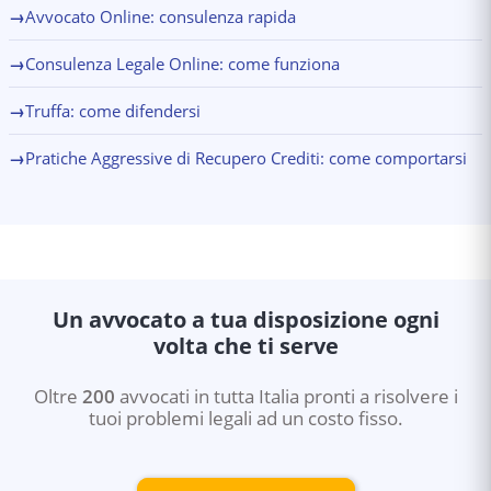
l'Antitrust può irrogare sanzioni alla compagnia
→
Avvocato Online: consulenza rapida
indipendentemente dal risarcimento al singolo
passeggero.
→
Consulenza Legale Online: come funziona
→
Truffa: come difendersi
→
Pratiche Aggressive di Recupero Crediti: come comportarsi
Un avvocato a tua disposizione ogni
volta che ti serve
Oltre
200
avvocati in tutta Italia pronti a risolvere i
tuoi problemi legali ad un costo fisso.