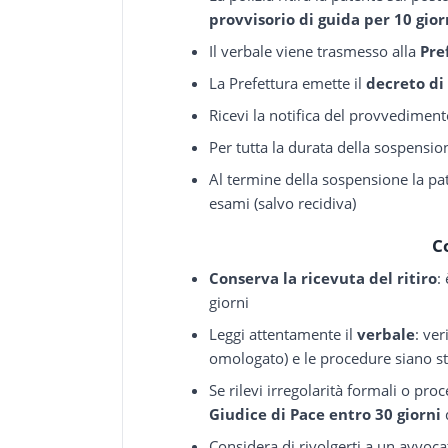
provvisorio di guida per 10 gior
Il verbale viene trasmesso alla
Pre
La Prefettura emette il
decreto di
Ricevi la notifica del provvediment
Per tutta la durata della sospensi
Al termine della sospensione la pat
esami (salvo recidiva)
C
Conserva la ricevuta del ritiro
:
giorni
Leggi attentamente il
verbale
: ver
omologato) e le procedure siano st
Se rilevi irregolarità formali o pro
Giudice di Pace entro 30 giorni
Considera di rivolgerti a un avvocat