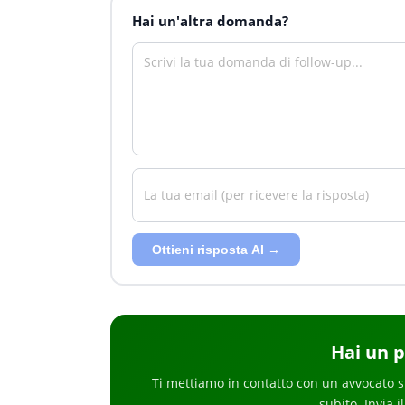
Hai un'altra domanda?
Ottieni risposta AI →
Hai
un 
Ti mettiamo in contatto con un avvocato s
subito
. Invia 