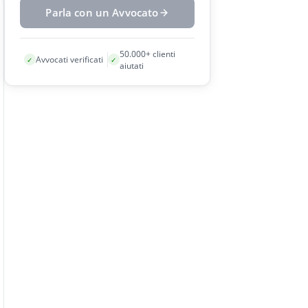
Parla con un Avvocato
50.000+ clienti
Avvocati verificati
✓
✓
aiutati