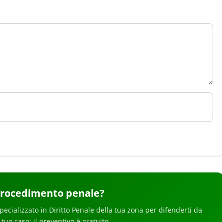
procedimento penale
?
pecializzato in
Diritto Penale
della tua zona
per
difenderti da
il tuo caso: il preventivo è gratuito.