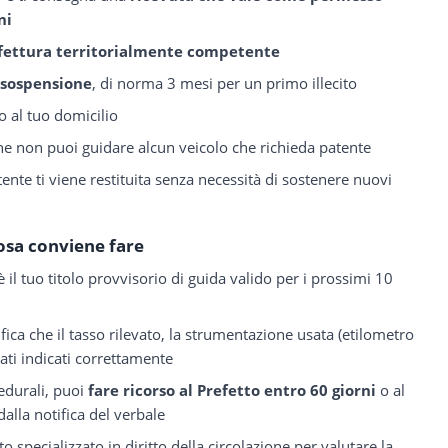
ni
fettura territorialmente competente
 sospensione
, di norma 3 mesi per un primo illecito
o al tuo domicilio
one non puoi guidare alcun veicolo che richieda patente
ente ti viene restituita senza necessità di sostenere nuovi
osa conviene fare
 è il tuo titolo provvisorio di guida valido per i prossimi 10
ifica che il tasso rilevato, la strumentazione usata (etilometro
ati indicati correttamente
cedurali, puoi
fare ricorso al Prefetto entro 60 giorni
o al
dalla notifica del verbale
o specializzato in diritto della circolazione per valutare la