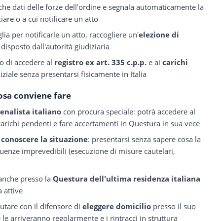
anche dati delle forze dell'ordine e segnala automaticamente la
iare o a cui notificare un atto
ia per notificarle un atto, raccogliere un'
elezione di
disposto dall'autorità giudiziaria
tto di accedere al
registro ex art. 335 c.p.p.
e ai
carichi
iziale senza presentarsi fisicamente in Italia
osa conviene fare
nalista italiano
con procura speciale: potrà accedere al
i carichi pendenti e fare accertamenti in Questura in sua vece
 conoscere la situazione
: presentarsi senza sapere cosa la
enze imprevedibili (esecuzione di misure cautelari,
 anche presso la
Questura dell'ultima residenza italiana
a attive
lutare con il difensore di
eleggere domicilio
presso il suo
 le arriveranno regolarmente e i rintracci in struttura