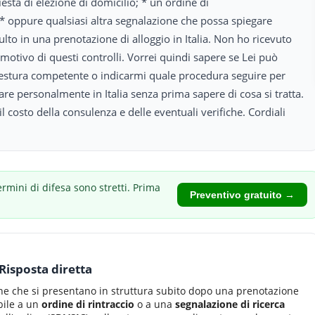
iesta di elezione di domicilio; * un ordine di
; * oppure qualsiasi altra segnalazione che possa spiegare
lto in una prenotazione di alloggio in Italia. Non ho ricevuto
motivo di questi controlli. Vorrei quindi sapere se Lei può
uestura competente o indicarmi quale procedura seguire per
re personalmente in Italia senza prima sapere di cosa si tratta.
costo della consulenza e delle eventuali verifiche. Cordiali
ermini di difesa sono stretti.
Prima
Preventivo gratuito →
Risposta diretta
ine che si presentano in struttura subito dopo una prenotazione
bile a un
ordine di rintraccio
o a una
segnalazione di ricerca