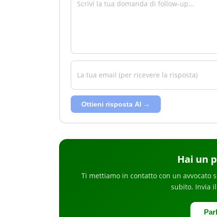
Ottieni risposta AI →
Hai
un 
Ti mettiamo in contatto con un avvocato s
subito
. Invia 
Par