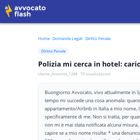
Home
·
Domande Legali
·
Diritto Penale
Diritto Penale
Polizia mi cerca in hotel: cari
Utente_Anonimo_1288
·
70
visualizzazioni
Buongiorno Avvocato, vivo attualmente in Spa
tempo mi succede una cosa anomala: quando
appartamento/Airbnb in Italia a mio nome, le
specificamente di me. Non si tratta, per quan
non mi è mai stata notificata alcuna misura, p
capire se a mio nome risulta: * una denuncia