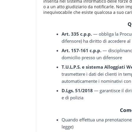
inserita nel sistema informatico delle forze d
o a un atto giudiziario da notificarle. Non 
inequivocabile che esiste qualcosa a suo caric
Q
Art. 335 c.p.p.
— obbliga la Procura
difensore) ha diritto di accedere al
Art. 157-161 c.p.p.
— disciplinano 
domicilio presso un difensore
T.U.L.P.S. e sistema Alloggiati 
trasmettere i dati dei clienti in te
automaticamente i nominativi con 
D.Lgs. 51/2018
— garantisce il diri
e di polizia
Come
Quando effettua una prenotazione, l
legge)