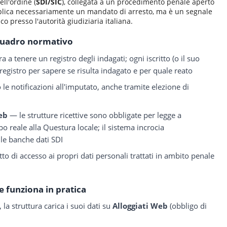
ell'ordine (
SDI/SIC
), collegata a un procedimento penale aperto
implica necessariamente un mandato di arresto, ma è un segnale
o presso l'autorità giudiziaria italiana.
uadro normativo
 a tenere un registro degli indagati; ogni iscritto (o il suo
 registro per sapere se risulta indagato e per quale reato
le notificazioni all'imputato, anche tramite elezione di
Web
— le strutture ricettive sono obbligate per legge a
mpo reale alla Questura locale; il sistema incrocia
le banche dati SDI
tto di accesso ai propri dati personali trattati in ambito penale
 funziona in pratica
a struttura carica i suoi dati su
Alloggiati Web
(obbligo di