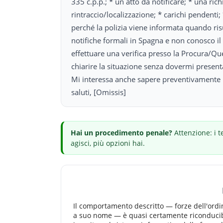
335 c.p.p.; * un atto da notificare; * una rich
rintraccio/localizzazione; * carichi pendenti
perché la polizia viene informata quando risu
notifiche formali in Spagna e non conosco il 
effettuare una verifica presso la Procura/Q
chiarire la situazione senza dovermi presenta
Mi interessa anche sapere preventivamente il 
saluti, [Omissis]
Hai
un procedimento penale
?
Attenzione: i t
agisci, più opzioni hai.
Il comportamento descritto — forze dell'ord
a suo nome — è quasi certamente riconduci