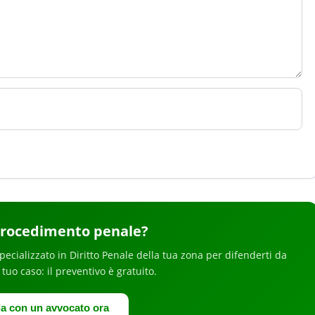
procedimento penale
?
pecializzato in
Diritto Penale
della tua zona
per
difenderti da
il tuo caso: il preventivo è gratuito.
la con un avvocato ora