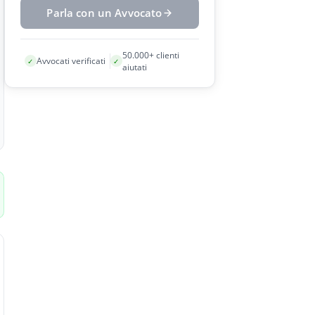
Parla con un Avvocato
50.000+ clienti
Avvocati verificati
✓
✓
aiutati