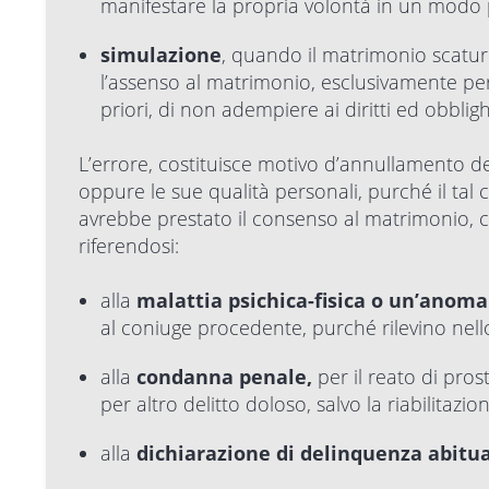
manifestare la propria volontà in un modo p
simulazione
, quando il matrimonio scatur
l’assenso al matrimonio, esclusivamente per
priori, di non adempiere ai diritti ed obblig
L’errore, costituisce motivo d’annullamento del
oppure le sue qualità personali, purché il tal 
avrebbe prestato il consenso al matrimonio, con
riferendosi:
alla
malattia psichica-fisica o un’anoma
al coniuge procedente, purché rilevino nell
alla
condanna penale,
per il reato di pro
per altro delitto doloso, salvo la riabilitaz
alla
dichiarazione di delinquenza abitua