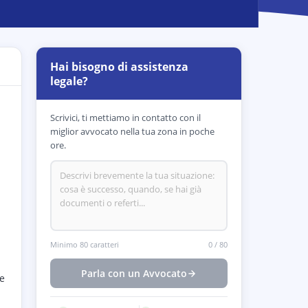
Hai bisogno di assistenza
legale?
Scrivici, ti mettiamo in contatto con il
miglior avvocato nella tua zona in poche
ore.
Minimo 80 caratteri
0
/
80
Parla con un Avvocato
le