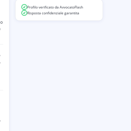
Profilo verificato da AvvocatoFlash
Risposta confidenziale garantita
no
a
o
.
—