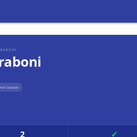
ERABONI
raboni
istri Stradali
2
✓