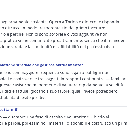
 e aggiornamento costante. Opero a Torino e dintorni e rispondo
o discussi in modo trasparente sin dal primo incontro: il
io e perché. Non ci sono sorprese o voci aggiuntive non
la pratica viene comunicato proattivamente, senza che il richieden
zione stradale la continuità e l'affidabilità del professionista
ircolazione stradale che gestisce abitualmente?
ricorrono con maggiore frequenza sono legati a obblighi non
niali e controversie tra soggetti in rapporti continuativi — familiari
queste casistiche mi permette di valutare rapidamente la solidità
uridici e fattuali giocano a suo favore, quali invece potrebbero
babilità di esito positivo.
spettarmi?
o — è sempre una fase di ascolto e valutazione. Chiedo al
prie parole, poi esamino i materiali disponibili e costruisco un pri