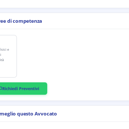
ree di competenza
sici e
i
ità
Richiedi Preventivi
 meglio questo Avvocato