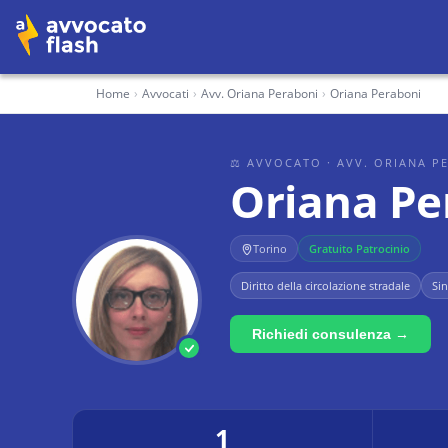
Home
›
Avvocati
›
Avv. Oriana Peraboni
›
Oriana Peraboni
⚖ AVVOCATO
· AVV. ORIANA P
Oriana Pe
Torino
Gratuito Patrocinio
Diritto della circolazione stradale
Sin
Richiedi consulenza →
1