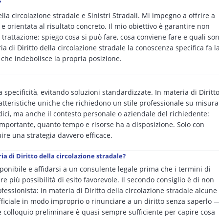
?
lla circolazione stradale e Sinistri Stradali. Mi impegno a offrire a
e orientata al risultato concreto. Il mio obiettivo è garantire non
rattazione: spiego cosa si può fare, cosa conviene fare e quali so
ria di Diritto della circolazione stradale la conoscenza specifica fa l
 che indebolisce la propria posizione.
specificità, evitando soluzioni standardizzate. In materia di Diritt
ratteristiche uniche che richiedono un stile professionale su misura
idici, ma anche il contesto personale o aziendale del richiedente:
ù importante, quanto tempo e risorse ha a disposizione. Solo con
re una strategia davvero efficace.
ia di Diritto della circolazione stradale?
ponibile e affidarsi a un consulente legale prima che i termini di
re più possibilità di esito favorevole. Il secondo consiglio è di non
fessionista: in materia di Diritto della circolazione stradale alcune
ciale in modo improprio o rinunciare a un diritto senza saperlo 
e colloquio preliminare è quasi sempre sufficiente per capire cosa