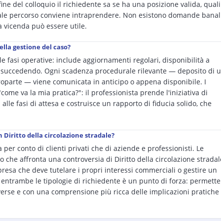
ne del colloquio il richiedente sa se ha una posizione valida, quali
uale percorso conviene intraprendere. Non esistono domande banal
la vicenda può essere utile.
ella gestione del caso?
le fasi operative: include aggiornamenti regolari, disponibilità a
 succedendo. Ogni scadenza procedurale rilevante — deposito di 
ntroparte — viene comunicata in anticipo o appena disponibile. I
ome va la mia pratica?": il professionista prende l'iniziativa di
alle fasi di attesa e costruisce un rapporto di fiducia solido, che
n Diritto della circolazione stradale?
 per conto di clienti privati che di aziende e professionisti. Le
o che affronta una controversia di Diritto della circolazione stradal
presa che deve tutelare i propri interessi commerciali o gestire un
n entrambe le tipologie di richiedente è un punto di forza: permette
verse e con una comprensione più ricca delle implicazioni pratiche