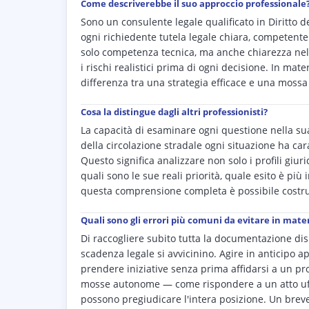
Come descriverebbe il suo approccio professionale
Sono un consulente legale qualificato in Diritto de
ogni richiedente tutela legale chiara, competente 
solo competenza tecnica, ma anche chiarezza nel t
i rischi realistici prima di ogni decisione. In mate
differenza tra una strategia efficace e una mossa
Cosa la distingue dagli altri professionisti?
La capacità di esaminare ogni questione nella sua 
della circolazione stradale ogni situazione ha ca
Questo significa analizzare non solo i profili giur
quali sono le sue reali priorità, quale esito è pi
questa comprensione completa è possibile costrui
Quali sono gli errori più comuni da evitare in mater
Di raccogliere subito tutta la documentazione dis
scadenza legale si avvicinino. Agire in anticipo ap
prendere iniziative senza prima affidarsi a un pro
mosse autonome — come rispondere a un atto uffi
possono pregiudicare l'intera posizione. Un brev