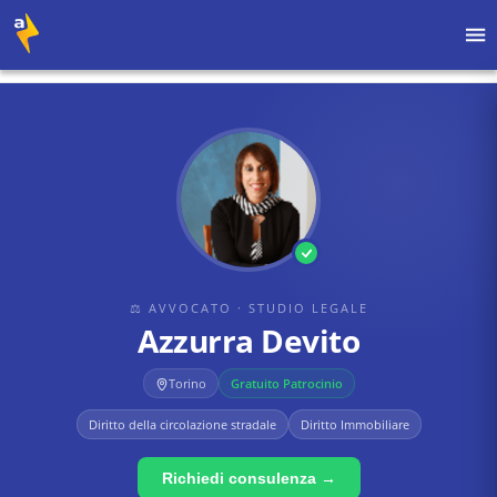
Home
›
Avvocati
›
STUDIO LEGALE
›
Azzurra Devito
⚖ AVVOCATO
· STUDIO LEGALE
Azzurra Devito
Torino
Gratuito Patrocinio
Diritto della circolazione stradale
Diritto Immobiliare
Richiedi consulenza →