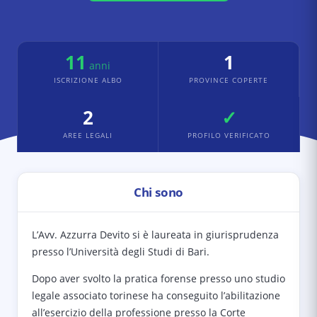
11
1
anni
ISCRIZIONE ALBO
PROVINCE COPERTE
2
✓
AREE LEGALI
PROFILO VERIFICATO
Chi sono
L’Avv. Azzurra Devito si è laureata in giurisprudenza
presso l’Università degli Studi di Bari.
Dopo aver svolto la pratica forense presso uno studio
legale associato torinese ha conseguito l’abilitazione
all’esercizio della professione presso la Corte