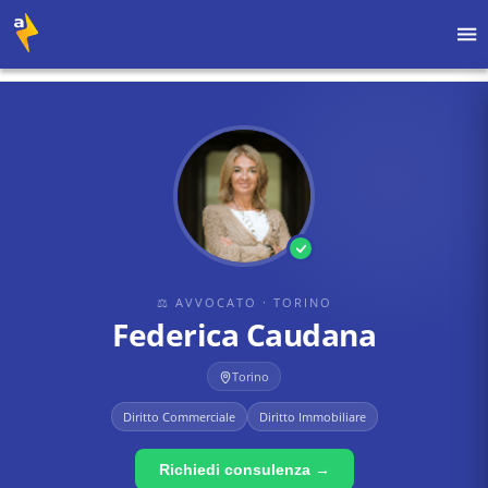
Home
›
Avvocati
›
Torino
›
Federica Caudana
⚖ AVVOCATO
· TORINO
Federica Caudana
Torino
Diritto Commerciale
Diritto Immobiliare
Richiedi consulenza →