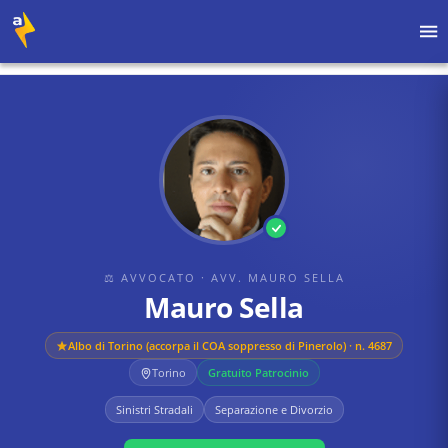
Home
›
Avvocati
›
Avv. Mauro Sella
›
Mauro Sella
⚖ AVVOCATO
· AVV. MAURO SELLA
Mauro Sella
Albo di
Torino (accorpa il COA soppresso di Pinerolo)
· n. 4687
Torino
Gratuito Patrocinio
Sinistri Stradali
Separazione e Divorzio