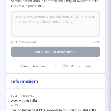
Scrivici, ti mettiamo in contatto con il miglior avvocato nella
tua zona in poche ore.
Minimo 80 caratteri
0
/
80
Parla con un Avvocato
Avvocati verificati
50.000+ clienti aiutati
✓
✓
Informazioni
SEDE PRINCIPALE
Avv. Mauro Sella
ALBO
Torino (accorpa il COA soppresso di Pinerolo)
· dal 2003
·