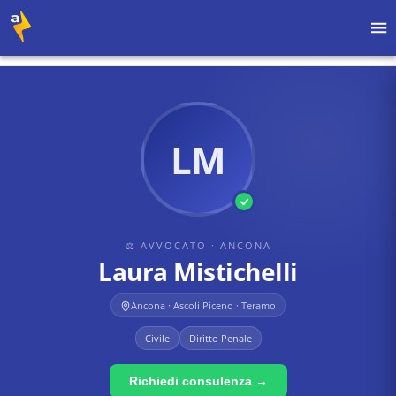
Home
›
Avvocati
›
Ancona
›
Laura Mistichelli
LM
⚖ AVVOCATO
· ANCONA
Laura Mistichelli
Ancona · Ascoli Piceno · Teramo
Civile
Diritto Penale
Richiedi consulenza →