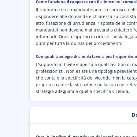
Come funziona il rapporto con il cliente nel corso d
Il rapporto con il mandante non si esaurisce nelle
rispondere alle domande e chiarezza su cosa sta
atto, fissazione di un'udienza, risposta della co
mandantei non devono mai trovarsi a chiedere "com
informarli. Questo approccio riduce l'ansia legata 
dura per tutta la durata del procedimento.
Con quali tipologie di clienti lavora più frequentem
L'supporto in Civile è aperta a qualsiasi tipo di 
professionisti. Non esiste una tipologia prevalen
che conta è la specificità del vicenda, non la ca
proprio a capire la situazione nella sua concret
strategia adeguata a quella specifica vicenda.
D
Qual è l'ordine di grandezza dei costi per una va