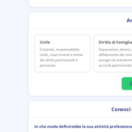
A
Civile
Diritto di Famigli
Contratti, responsabilità
Separazioni, divorzi,
civile, risarcimenti e tutela
affidamento dei mino
dei diritti patrimoniali e
assegni di manteni
personali.
accordi patrimoniali
Conosci
In che modo definirebbe la sua attività professiona