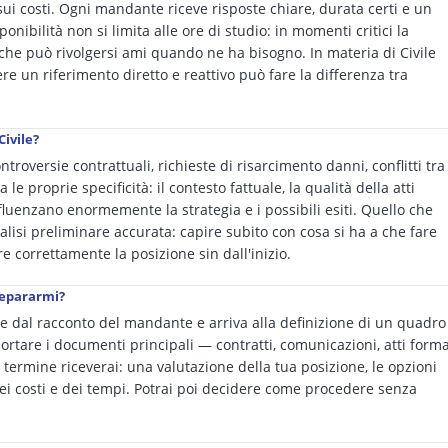
sui costi. Ogni mandante riceve risposte chiare, durata certi e un
onibilità non si limita alle ore di studio: in momenti critici la
che può rivolgersi ami quando ne ha bisogno. In materia di Civile
re un riferimento diretto e reattivo può fare la differenza tra
Civile?
troversie contrattuali, richieste di risarcimento danni, conflitti tra
le proprie specificità: il contesto fattuale, la qualità della atti
nfluenzano enormemente la strategia e i possibili esiti. Quello che
alisi preliminare accurata: capire subito con cosa si ha a che fare
 correttamente la posizione sin dall'inizio.
repararmi?
te dal racconto del mandante e arriva alla definizione di un quadro
portare i documenti principali — contratti, comunicazioni, atti forma
 termine riceverai: una valutazione della tua posizione, le opzioni
 dei costi e dei tempi. Potrai poi decidere come procedere senza