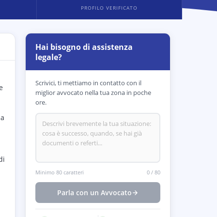
PROFILO VERIFICATO
Hai bisogno di assistenza
legale?
Scrivici, ti mettiamo in contatto con il
e
miglior avvocato nella tua zona in poche
ore.
na
di
Minimo 80 caratteri
0
/
80
Parla con un Avvocato