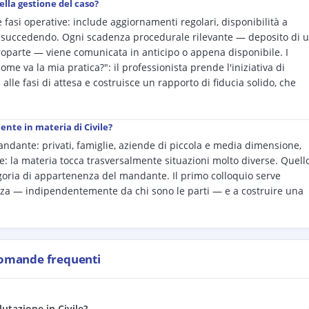
ella gestione del caso?
 fasi operative: include aggiornamenti regolari, disponibilità a
 succedendo. Ogni scadenza procedurale rilevante — deposito di 
ntroparte — viene comunicata in anticipo o appena disponibile. I
e va la mia pratica?": il professionista prende l'iniziativa di
alle fasi di attesa e costruisce un rapporto di fiducia solido, che
ente in materia di Civile?
mandante: privati, famiglie, aziende di piccola e media dimensione,
te: la materia tocca trasversalmente situazioni molto diverse. Quell
tegoria di appartenenza del mandante. Il primo colloquio serve
ezza — indipendentemente da chi sono le parti — e a costruire una
omande frequenti
lutazione in Civile?