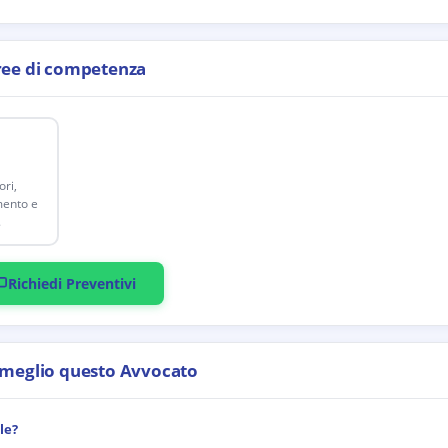
ree di competenza
a
ri,
mento e
.
Richiedi Preventivi
 meglio questo Avvocato
le?