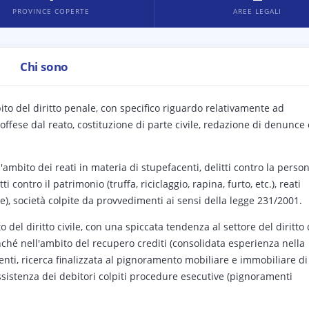
PROVINCE COPERTE
AREE LEGALI
Chi sono
bito del diritto penale, con specifico riguardo relativamente ad
e offese dal reato, costituzione di parte civile, redazione di denunce 
l'ambito dei reati in materia di stupefacenti, delitti contro la perso
tti contro il patrimonio (truffa, riciclaggio, rapina, furto, etc.), reati
ne), società colpite da provvedimenti ai sensi della legge 231/2001.
o del diritto civile, con una spiccata tendenza al settore del diritto 
nché nell'ambito del recupero crediti (consolidata esperienza nella
renti, ricerca finalizzata al pignoramento mobiliare e immobiliare di
, assistenza dei debitori colpiti procedure esecutive (pignoramenti