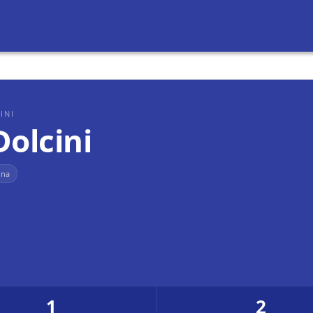
INI
Dolcini
ona
1
2