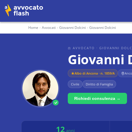
Home
›
Avvocati
›
Giovanni Dolcini
›
Giovanni Dolcini
⚖ AVVOCATO
· GIOVANNI DOLC
Giovanni 
Albo di
Ancona
· n. 1859/A
Anc
Civile
Diritto di Famiglia
Richiedi consulenza →
12
anni