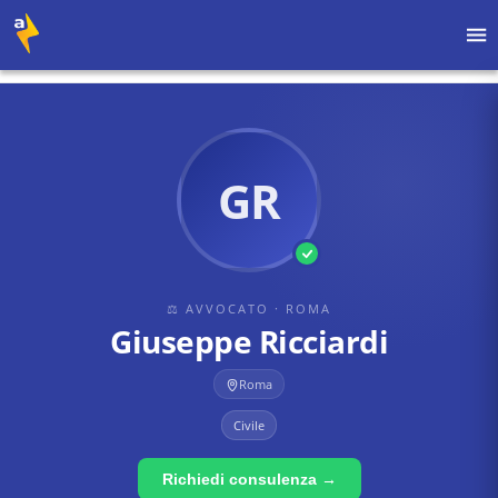
Home
›
Avvocati
›
Roma
›
Giuseppe Ricciardi
GR
⚖ AVVOCATO
· ROMA
Giuseppe Ricciardi
Roma
Civile
Richiedi consulenza →